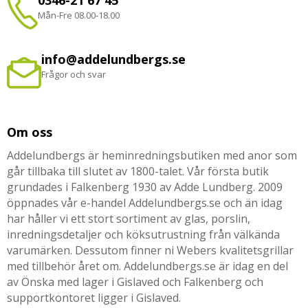
0346-21 67 45
Mån-Fre 08.00-18.00
info@addelundbergs.se
Frågor och svar
Om oss
Addelundbergs är heminredningsbutiken med anor som
går tillbaka till slutet av 1800-talet. Vår första butik
grundades i Falkenberg 1930 av Adde Lundberg. 2009
öppnades vår e-handel Addelundbergs.se och än idag
har håller vi ett stort sortiment av glas, porslin,
inredningsdetaljer och köksutrustning från välkända
varumärken. Dessutom finner ni Webers kvalitetsgrillar
med tillbehör året om. Addelundbergs.se är idag en del
av Önska med lager i Gislaved och Falkenberg och
supportkontoret ligger i Gislaved.