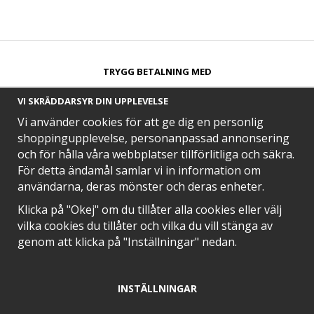
TRYGG BETALNING MED​
VI SKRÄDDARSYR DIN UPPLEVELSE
Vi använder cookies för att ge dig en personlig
shoppingupplevelse, personanpassad annonsering
och för hålla våra webbplatser tillförlitliga och säkra.
SNABB LEVERANS MED
För detta ändamål samlar vi in information om
användarna, deras mönster och deras enheter.
Klicka på "Okej" om du tillåter alla cookies eller välj
vilka cookies du tillåter och vilka du vill stänga av
EN DEL AV
genom att klicka på "Inställningar" nedan.
INSTÄLLNINGAR
POSITIVA OMDÖMEN PÅ