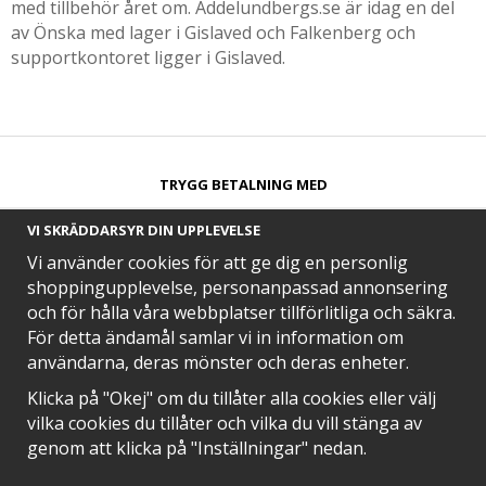
med tillbehör året om. Addelundbergs.se är idag en del
av Önska med lager i Gislaved och Falkenberg och
supportkontoret ligger i Gislaved.
TRYGG BETALNING MED​
VI SKRÄDDARSYR DIN UPPLEVELSE
Vi använder cookies för att ge dig en personlig
shoppingupplevelse, personanpassad annonsering
och för hålla våra webbplatser tillförlitliga och säkra.
SNABB LEVERANS MED
För detta ändamål samlar vi in information om
användarna, deras mönster och deras enheter.
Klicka på "Okej" om du tillåter alla cookies eller välj
vilka cookies du tillåter och vilka du vill stänga av
EN DEL AV
genom att klicka på "Inställningar" nedan.