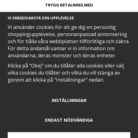
TRYGG BETALNING MED​
VI SKRÄDDARSYR DIN UPPLEVELSE
Vi använder cookies för att ge dig en personlig
shoppingupplevelse, personanpassad annonsering
och för hålla våra webbplatser tillförlitliga och säkra.
SNABB LEVERANS MED
För detta ändamål samlar vi in information om
användarna, deras mönster och deras enheter.
Klicka på "Okej" om du tillåter alla cookies eller välj
vilka cookies du tillåter och vilka du vill stänga av
EN DEL AV
genom att klicka på "Inställningar" nedan.
INSTÄLLNINGAR
POSITIVA OMDÖMEN PÅ
ENDAST NÖDVÄNDIGA