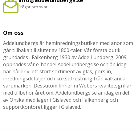
info@addelundbergs.se
Frågor och svar
Om oss
Addelundbergs är heminredningsbutiken med anor som
går tillbaka till slutet av 1800-talet. Vår första butik
grundades i Falkenberg 1930 av Adde Lundberg. 2009
öppnades vår e-handel Addelundbergs.se och än idag
har håller vi ett stort sortiment av glas, porslin,
inredningsdetaljer och köksutrustning från välkända
varumärken. Dessutom finner ni Webers kvalitetsgrillar
med tillbehör året om. Addelundbergs.se är idag en del
av Önska med lager i Gislaved och Falkenberg och
supportkontoret ligger i Gislaved.