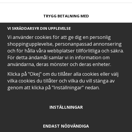
TRYGG BETALNING MED​
VI SKRÄDDARSYR DIN UPPLEVELSE
Vi använder cookies för att ge dig en personlig
shoppingupplevelse, personanpassad annonsering
och för hålla våra webbplatser tillförlitliga och säkra.
SNABB LEVERANS MED
För detta ändamål samlar vi in information om
användarna, deras mönster och deras enheter.
Klicka på "Okej" om du tillåter alla cookies eller välj
vilka cookies du tillåter och vilka du vill stänga av
EN DEL AV
genom att klicka på "Inställningar" nedan.
INSTÄLLNINGAR
POSITIVA OMDÖMEN PÅ
ENDAST NÖDVÄNDIGA