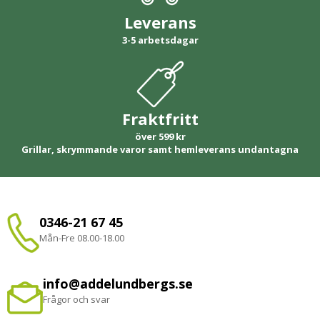
Leverans
3-5 arbetsdagar
Fraktfritt
över 599 kr
Grillar, skrymmande varor samt hemleverans undantagna
0346-21 67 45
Mån-Fre 08.00-18.00
info@addelundbergs.se
Frågor och svar