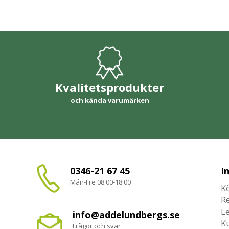
Kvalitetsprodukter
och kända varumärken
0346-21 67 45
I
Mån-Fre 08.00-18.00
Kö
R
L
info@addelundbergs.se
K
Frågor och svar