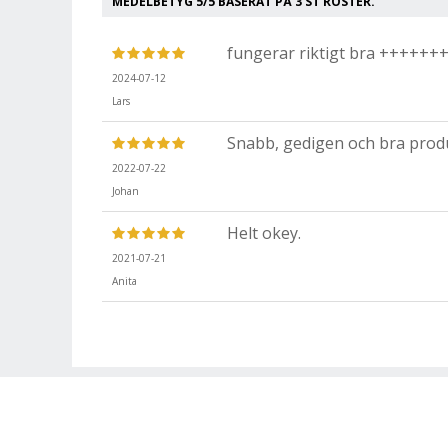
MEDELBETYG
5
/5 BASERAT PÅ
3
ST RÖSTER.
fungerar riktigt bra ++++++
2024-07-12
Lars
Snabb, gedigen och bra produ
2022-07-22
Johan
Helt okey.
2021-07-21
Anita