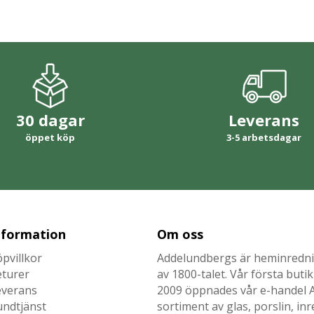
30 dagar
Leverans
öppet köp
3-5 arbetsdagar
nformation
Om oss
pvillkor
Addelundbergs är heminrednin
eturer
av 1800-talet. Vår första but
everans
2009 öppnades vår e-handel Ad
undtjänst
sortiment av glas, porslin, i