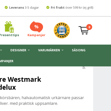
Leverans
3-5 dagar
Fri frakt
över 599 kr (ej grill)
0
Presenttips
Kampanjer
DESIGNER
VARUMÄRKEN
SÄSONG
MPANJER
are Westmark
delux
 körsbären, halvautomatisk urkärnare passar
oliver. med praktisk uppsamlare.