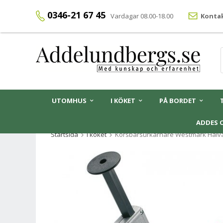
0346-21 67 45
Vardagar 08.00-18.00
Kontak
UTOMHUS
I KÖKET
PÅ BORDET
ADDES 
Startsida
I köket
Körsbärsurkärnare Westmark Halva