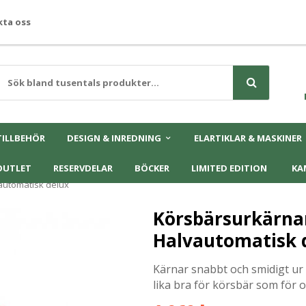
ta oss
TILLBEHÖR
DESIGN & INREDNING
ELARTIKLAR & MASKINER
OUTLET
RESERVDELAR
BÖCKER
LIMITED EDITION
KA
utomatisk delux
Körsbärsurkärn
Halvautomatisk 
Kärnar snabbt och smidigt ur
lika bra för körsbär som för 