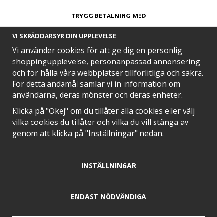
TRYGG BETALNING MED​
VI SKRÄDDARSYR DIN UPPLEVELSE
Vi använder cookies för att ge dig en personlig
shoppingupplevelse, personanpassad annonsering
och för hålla våra webbplatser tillförlitliga och säkra.
SNABB LEVERANS MED
För detta ändamål samlar vi in information om
användarna, deras mönster och deras enheter.
Klicka på "Okej" om du tillåter alla cookies eller välj
vilka cookies du tillåter och vilka du vill stänga av
EN DEL AV
genom att klicka på "Inställningar" nedan.
INSTÄLLNINGAR
POSITIVA OMDÖMEN PÅ
ENDAST NÖDVÄNDIGA