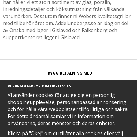
har håller vi ett stort sortiment av glas, porslin,
inredningsdetaljer och köksutrustning från välkända
varumärken. Dessutom finner ni Webers kvalitetsgrillar
med tillbehör året om. Addelundbergs.se är idag en del
av Önska med lager i Gislaved och Falkenberg och
supportkontoret ligger i Gislaved.
TRYGG BETALNING MED​
VI SKRÄDDARSYR DIN UPPLEVELSE
Vi använder cookies för att ge dig en personlig
shoppingupplevelse, personanpassad annonsering
och för hålla våra webbplatser tillförlitliga och säkra.
SNABB LEVERANS MED
För detta ändamål samlar vi in information om
användarna, deras mönster och deras enheter.
Klicka på "Okej" om du tillåter alla cookies eller välj