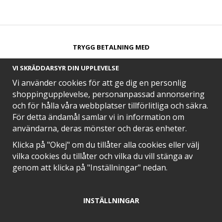
TRYGG BETALNING MED​
VI SKRÄDDARSYR DIN UPPLEVELSE
Vi använder cookies för att ge dig en personlig
shoppingupplevelse, personanpassad annonsering
och för hålla våra webbplatser tillförlitliga och säkra.
SNABB LEVERANS MED
För detta ändamål samlar vi in information om
användarna, deras mönster och deras enheter.
Klicka på "Okej" om du tillåter alla cookies eller välj
vilka cookies du tillåter och vilka du vill stänga av
EN DEL AV
genom att klicka på "Inställningar" nedan.
INSTÄLLNINGAR
POSITIVA OMDÖMEN PÅ