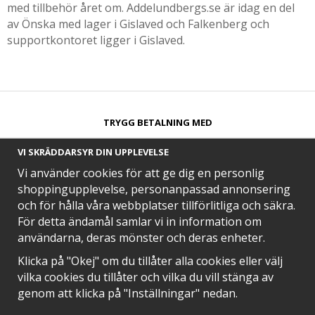
med tillbehör året om. Addelundbergs.se är idag en del
av Önska med lager i Gislaved och Falkenberg och
supportkontoret ligger i Gislaved.
TRYGG BETALNING MED​
VI SKRÄDDARSYR DIN UPPLEVELSE
Vi använder cookies för att ge dig en personlig
shoppingupplevelse, personanpassad annonsering
och för hålla våra webbplatser tillförlitliga och säkra.
SNABB LEVERANS MED
För detta ändamål samlar vi in information om
användarna, deras mönster och deras enheter.
Klicka på "Okej" om du tillåter alla cookies eller välj
vilka cookies du tillåter och vilka du vill stänga av
EN DEL AV
genom att klicka på "Inställningar" nedan.