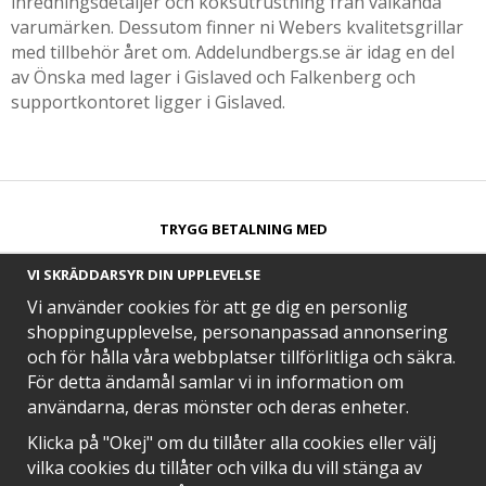
inredningsdetaljer och köksutrustning från välkända
varumärken. Dessutom finner ni Webers kvalitetsgrillar
med tillbehör året om. Addelundbergs.se är idag en del
av Önska med lager i Gislaved och Falkenberg och
supportkontoret ligger i Gislaved.
TRYGG BETALNING MED​
VI SKRÄDDARSYR DIN UPPLEVELSE
Vi använder cookies för att ge dig en personlig
shoppingupplevelse, personanpassad annonsering
och för hålla våra webbplatser tillförlitliga och säkra.
SNABB LEVERANS MED
För detta ändamål samlar vi in information om
användarna, deras mönster och deras enheter.
Klicka på "Okej" om du tillåter alla cookies eller välj
vilka cookies du tillåter och vilka du vill stänga av
EN DEL AV