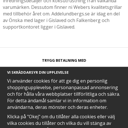
inredningsdetaljer och köksutrustning från välkända
varumärken. Dessutom finner ni Webers kvalitetsgrillar
med tillbehör året om. Addelundbergs.se är idag en del
av Önska med lager i Gislaved och Falkenberg och
supportkontoret ligger i Gislaved.
TRYGG BETALNING MED​
VI SKRÄDDARSYR DIN UPPLEVELSE
Vi använder cookies för att ge dig en personlig
shoppingupplevelse, personanpassad annonsering
och för hålla våra webbplatser tillförlitliga och säkra.
SNABB LEVERANS MED
För detta ändamål samlar vi in information om
användarna, deras mönster och deras enheter.
Klicka på "Okej" om du tillåter alla cookies eller välj
vilka cookies du tillåter och vilka du vill stänga av
EN DEL AV