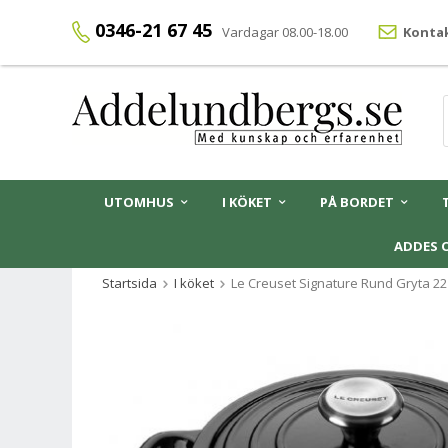
0346-21 67 45
Vardagar 08.00-18.00
Kontak
UTOMHUS
I KÖKET
PÅ BORDET
ADDES 
Startsida
I köket
Le Creuset Signature Rund Gryta 22 c