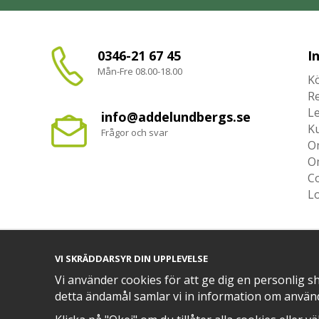
0346-21 67 45
I
Mån-Fre 08.00-18.00
Kö
R
L
info@addelundbergs.se
K
Frågor och svar
O
O
Co
L
VI SKRÄDDARSYR DIN UPPLEVELSE
TRYGG BETALNING MED​
Vi använder cookies för att ge dig en personlig s
detta ändamål samlar vi in information om använ