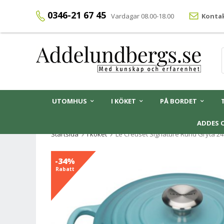
0346-21 67 45
Vardagar 08.00-18.00
Kontak
UTOMHUS
I KÖKET
PÅ BORDET
ADDES 
Startsida
I köket
Le Creuset Signature Rund Gryta 24 
-34%
Rabatt