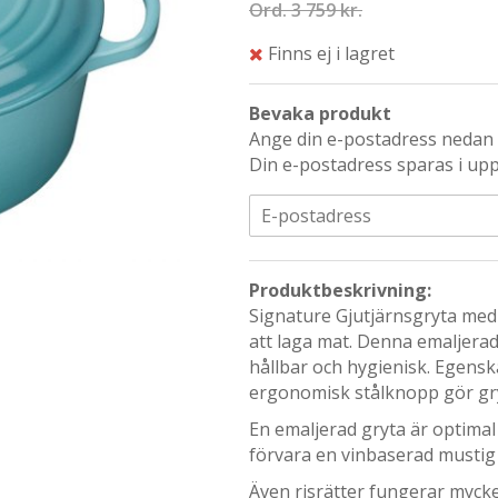
Ord.
3 759 kr.
Finns ej i lagret
Bevaka produkt
Ange din e-postadress nedan s
Din e-postadress sparas i upp 
Produktbeskrivning:
Signature Gjutjärnsgryta med 
att laga mat. Denna emaljerad
hållbar och hygienisk. Egensk
ergonomisk stålknopp gör gry
En emaljerad gryta är optimal
förvara en vinbaserad mustig
Även risrätter fungerar mycke