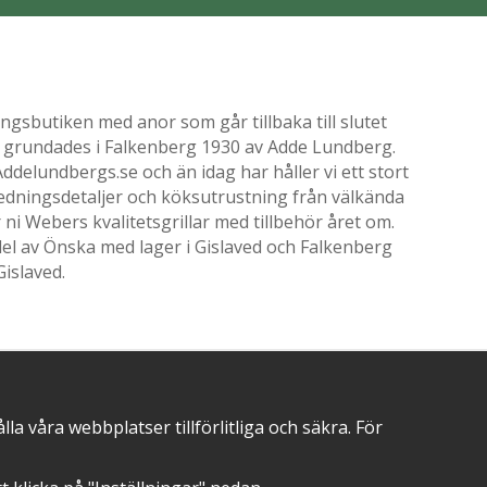
gsbutiken med anor som går tillbaka till slutet
ik grundades i Falkenberg 1930 av Adde Lundberg.
delundbergs.se och än idag har håller vi ett stort
nredningsdetaljer och köksutrustning från välkända
i Webers kvalitetsgrillar med tillbehör året om.
el av Önska med lager i Gislaved och Falkenberg
Gislaved.
POSITIVA OMDÖMEN PÅ
 våra webbplatser tillförlitliga och säkra. För