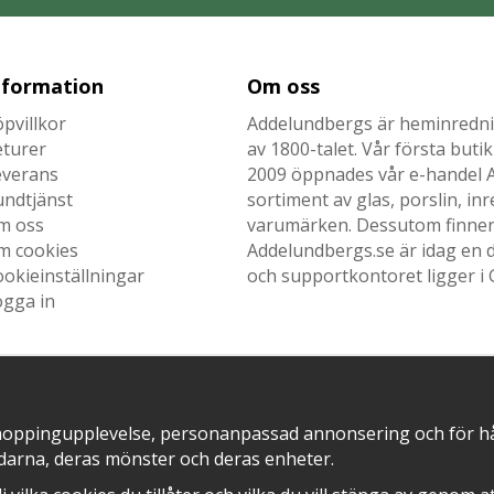
nformation
Om oss
pvillkor
Addelundbergs är heminrednin
eturer
av 1800-talet. Vår första but
everans
2009 öppnades vår e-handel Ad
undtjänst
sortiment av glas, porslin, i
m oss
varumärken. Dessutom finner n
m cookies
Addelundbergs.se är idag en d
okieinställningar
och supportkontoret ligger i 
ogga in
SNABB LEVERANS MED
EN DEL AV
hoppingupplevelse, personanpassad annonsering och för hålla
darna, deras mönster och deras enheter.