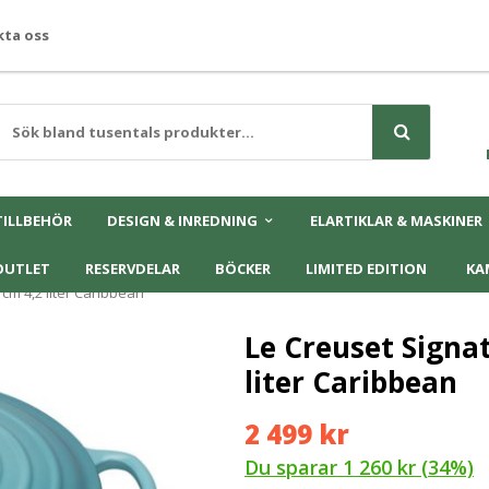
ta oss
TILLBEHÖR
DESIGN & INREDNING
ELARTIKLAR & MASKINER
OUTLET
RESERVDELAR
BÖCKER
LIMITED EDITION
KA
cm 4,2 liter Caribbean
Le Creuset Signa
liter Caribbean
2 499 kr
Du sparar
1 260 kr
(
34
%)