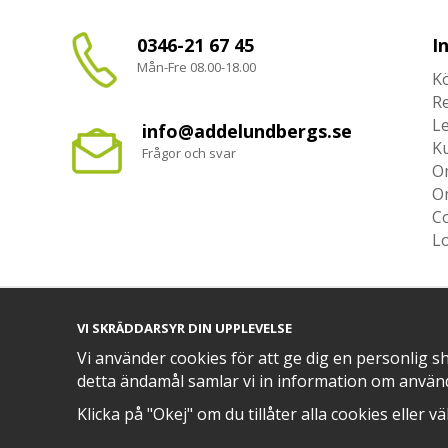
0346-21 67 45
I
Mån-Fre 08.00-18.00
Kö
R
L
info@addelundbergs.se
K
Frågor och svar
O
O
Co
L
VI SKRÄDDARSYR DIN UPPLEVELSE
TRYGG BETALNING MED​
Vi använder cookies för att ge dig en personlig s
detta ändamål samlar vi in information om använ
Klicka på "Okej" om du tillåter alla cookies eller v