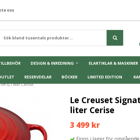
ta oss
TILLBEHÖR
DESIGN & INREDNING
ELARTIKLAR & MASKINER
OUTLET
RESERVDELAR
BÖCKER
LIMITED EDITION
KA
m 6,7 liter Cerise
Le Creuset Signa
liter Cerise
3 499 kr
Finns i lager för omgående