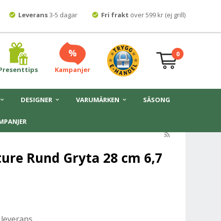
Leverans
3-5 dagar
Fri frakt
över 599 kr (ej grill)
0
Presenttips
Kampanjer
DESIGNER
VARUMÄRKEN
SÄSONG
MPANJER
ture Rund Gryta 28 cm 6,7
 leverans