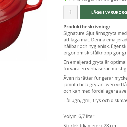
LÄGG I VARUKOR
Produktbeskrivning:
Signature Gjutjärnsgryta med 
att laga mat. Denna emaljerad
hållbar och hygienisk. Egensk
ergonomisk stålknopp gör gry
En emaljerad gryta är optimal
förvara en vinbaserad mustig
Även risrätter fungerar mycke
jämnt i hela grytan även vid 
och kan med fördel agera äv
Tål ugn, grill, frys och diskma
Volym: 6,7 liter
Storlek (diameter): 28 cm