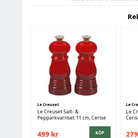
Re
Le Creuset
Le Cr
Le Creuset Salt- &
Le C
Pepparkvarnset 11 cm, Cerise
Ceri
499 kr
279
KÖP