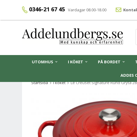
0346-21 67 45
Vardagar 08.00-18.00
Kontak
UTOMHUS
I KÖKET
PÅ BORDET
ADDES 
Startsida
I köket
Le Creuset Signature Rund Gryta 28 c