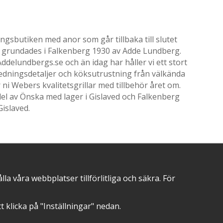
gsbutiken med anor som går tillbaka till slutet
ik grundades i Falkenberg 1930 av Adde Lundberg.
delundbergs.se och än idag har håller vi ett stort
nredningsdetaljer och köksutrustning från välkända
i Webers kvalitetsgrillar med tillbehör året om.
el av Önska med lager i Gislaved och Falkenberg
Gislaved.
POSITIVA OMDÖMEN PÅ
 våra webbplatser tillförlitliga och säkra. För
att klicka på "Inställningar" nedan.