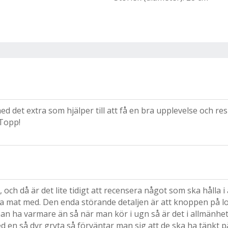
d det extra som hjälper till att få en bra upplevelse och res
 Topp!
och då är det lite tidigt att recensera något som ska hålla 
a mat med. Den enda störande detaljen är att knoppen på loc
 man ha varmare än så när man kör i ugn så är det i allmänhet
med en så dyr gryta så förväntar man sig att de ska ha tänkt på