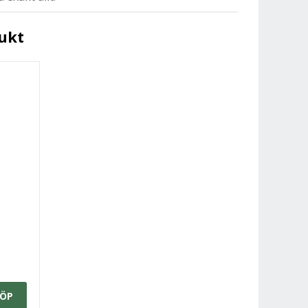
ukt
ÖP