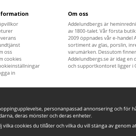
nformation
Om oss
pvillkor
Addelundbergs är heminrednin
eturer
av 1800-talet. Vår första but
everans
2009 öppnades vår e-handel Ad
undtjänst
sortiment av glas, porslin, i
m oss
varumärken. Dessutom finner n
m cookies
Addelundbergs.se är idag en d
okieinställningar
och supportkontoret ligger i 
ogga in
SNABB LEVERANS MED
EN DEL AV
hoppingupplevelse, personanpassad annonsering och för hålla
darna, deras mönster och deras enheter.
älj vilka cookies du tillåter och vilka du vill stänga av genom 