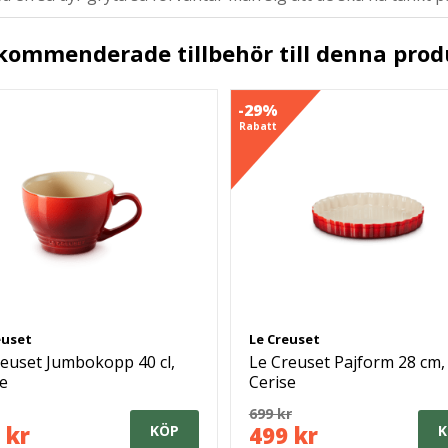
kommenderade tillbehör till denna prod
-29%
Rabatt
euset
Le Creuset
reuset Jumbokopp 40 cl,
Le Creuset Pajform 28 cm,
se
Cerise
699 kr
 kr
499 kr
KÖP
K