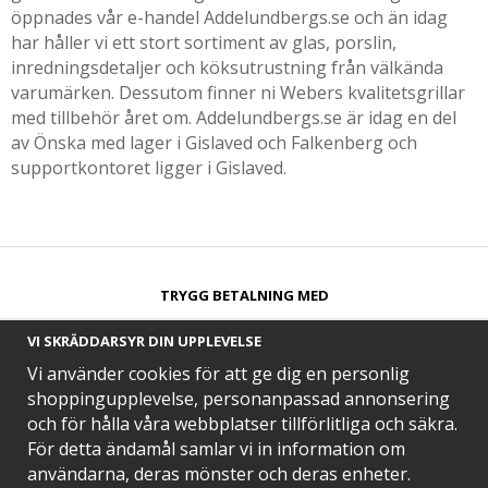
öppnades vår e-handel Addelundbergs.se och än idag
har håller vi ett stort sortiment av glas, porslin,
inredningsdetaljer och köksutrustning från välkända
varumärken. Dessutom finner ni Webers kvalitetsgrillar
med tillbehör året om. Addelundbergs.se är idag en del
av Önska med lager i Gislaved och Falkenberg och
supportkontoret ligger i Gislaved.
TRYGG BETALNING MED​
VI SKRÄDDARSYR DIN UPPLEVELSE
Vi använder cookies för att ge dig en personlig
shoppingupplevelse, personanpassad annonsering
och för hålla våra webbplatser tillförlitliga och säkra.
SNABB LEVERANS MED
För detta ändamål samlar vi in information om
användarna, deras mönster och deras enheter.