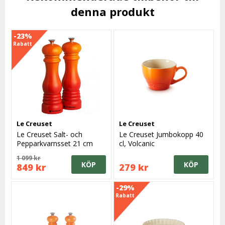
denna produkt
-23%
Rabatt
Le Creuset
Le Creuset
Le Creuset Salt- och
Le Creuset Jumbokopp 40
Pepparkvarnsset 21 cm
cl, Volcanic
Vulkan, 2-pack
1 099 kr
KÖP
KÖP
849 kr
279 kr
-29%
Rabatt