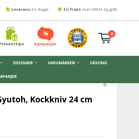
Leverans
3-5 dagar
Fri frakt
över 599 kr (ej grill)
0
Presenttips
Kampanjer
DESIGNER
VARUMÄRKEN
SÄSONG
MPANJER
Gyutoh, Kockkniv 24 cm