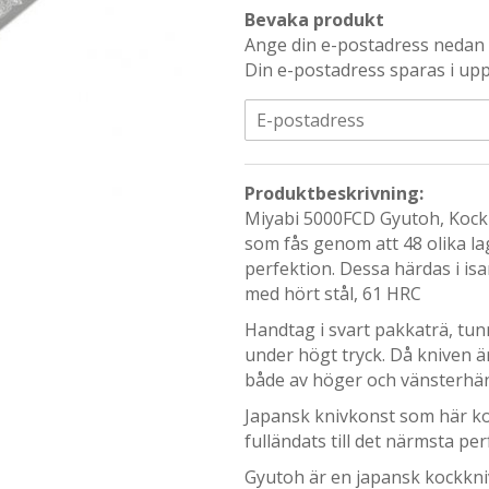
Bevaka produkt
Ange din e-postadress nedan s
Din e-postadress sparas i upp 
Produktbeskrivning:
Miyabi 5000FCD Gyutoh, Kockk
som fås genom att 48 olika la
perfektion. Dessa härdas i is
med hört stål, 61 HRC
Handtag i svart pakkaträ, tu
under högt tryck. Då kniven 
både av höger och vänsterhä
Japansk knivkonst som här k
fulländats till det närmsta p
Gyutoh är en japansk kockkniv