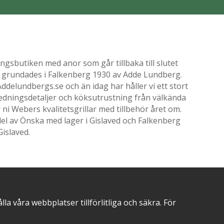
gsbutiken med anor som går tillbaka till slutet
ik grundades i Falkenberg 1930 av Adde Lundberg.
delundbergs.se och än idag har håller vi ett stort
nredningsdetaljer och köksutrustning från välkända
i Webers kvalitetsgrillar med tillbehör året om.
el av Önska med lager i Gislaved och Falkenberg
Gislaved.
POSITIVA OMDÖMEN PÅ
 våra webbplatser tillförlitliga och säkra. För