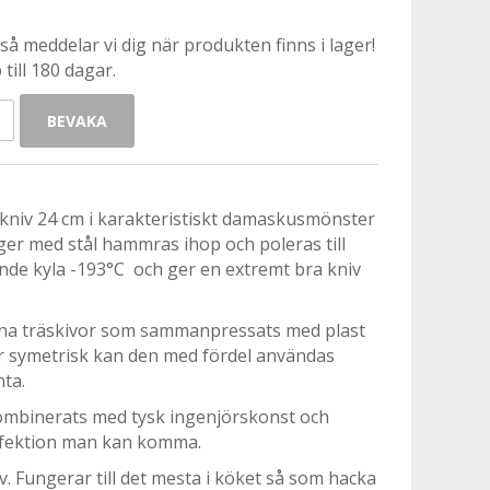
å meddelar vi dig när produkten finns i lager!
till 180 dagar.
BEVAKA
niv 24 cm i karakteristiskt damaskusmönster
ger med stål hammras ihop och poleras till
ande kyla -193°C och ger en extremt bra kniv
nna träskivor som sammanpressats med plast
är symetrisk kan den med fördel användas
nta.
ombinerats med tysk ingenjörskonst och
erfektion man kan komma.
. Fungerar till det mesta i köket så som hacka