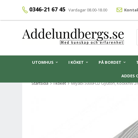
0346-21 67 45
Vardagar 08.00-18.00
Kontak
UTOMHUS
I KÖKET
PÅ BORDET
ADDES 
Startsida
I köket
Miyabi 5000FCD Gyutoh, Kockkniv 2