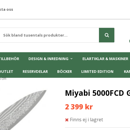
ta oss
TILLBEHÖR
DESIGN & INREDNING
ELARTIKLAR & MASKINER
OUTLET
RESERVDELAR
BÖCKER
LIMITED EDITION
KA
4 cm
Miyabi 5000FCD 
2 399 kr
Finns ej i lagret