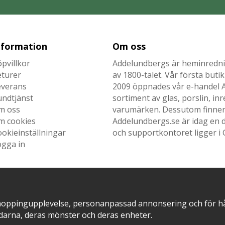
nformation
Om oss
pvillkor
Addelundbergs är heminrednin
eturer
av 1800-talet. Vår första but
everans
2009 öppnades vår e-handel Ad
undtjänst
sortiment av glas, porslin, i
m oss
varumärken. Dessutom finner n
m cookies
Addelundbergs.se är idag en d
okieinställningar
och supportkontoret ligger i 
ogga in
SNABB LEVERANS MED
EN DEL AV
hoppingupplevelse, personanpassad annonsering och för hålla
darna, deras mönster och deras enheter.