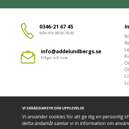
0346-21 67 45
I
Mån-Fre 08.00-18.00
Kö
R
L
info@addelundbergs.se
K
Frågor och svar
O
O
Co
L
VI SKRÄDDARSYR DIN UPPLEVELSE
TRYGG BETALNING MED​
Vi använder cookies för att ge dig en personlig s
detta ändamål samlar vi in information om använ