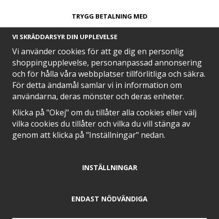
TRYGG BETALNING MED​
VI SKRÄDDARSYR DIN UPPLEVELSE
Vi använder cookies för att ge dig en personlig
shoppingupplevelse, personanpassad annonsering
och för hålla våra webbplatser tillförlitliga och säkra.
SNABB LEVERANS MED
För detta ändamål samlar vi in information om
användarna, deras mönster och deras enheter.
Klicka på "Okej" om du tillåter alla cookies eller välj
vilka cookies du tillåter och vilka du vill stänga av
EN DEL AV
genom att klicka på "Inställningar" nedan.
INSTÄLLNINGAR
POSITIVA OMDÖMEN PÅ
ENDAST NÖDVÄNDIGA