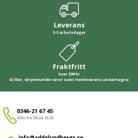
Leverans
3-5 arbetsdagar
Fraktfritt
över 599 kr
Grillar, skrymmande varor samt hemleverans undantagna
0346-21 67 45
Mån-Fre 08.00-18.00
info@addelundbergs.se