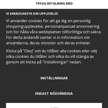
TRYGG BETALNING MED​
VI SKRÄDDARSYR DIN UPPLEVELSE
Vi använder cookies för att ge dig en personlig
shoppingupplevelse, personanpassad annonsering
och för hålla våra webbplatser tillförlitliga och säkra.
SNABB LEVERANS MED
För detta ändamål samlar vi in information om
användarna, deras mönster och deras enheter.
Klicka på "Okej" om du tillåter alla cookies eller välj
vilka cookies du tillåter och vilka du vill stänga av
EN DEL AV
genom att klicka på "Inställningar" nedan.
INSTÄLLNINGAR
POSITIVA OMDÖMEN PÅ
ENDAST NÖDVÄNDIGA