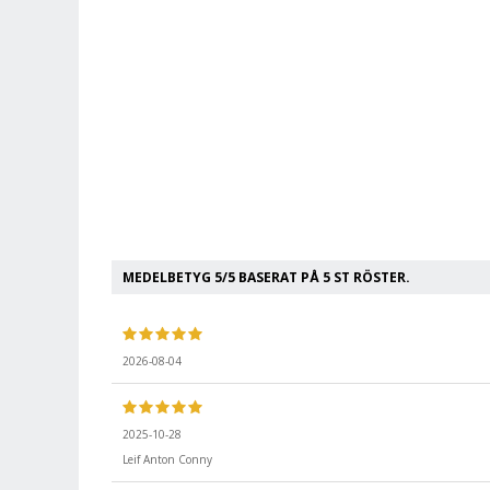
MEDELBETYG
5
/5 BASERAT PÅ
5
ST RÖSTER.
2026-08-04
2025-10-28
Leif Anton Conny