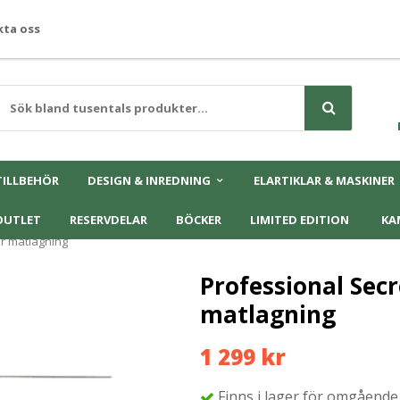
ta oss
TILLBEHÖR
DESIGN & INREDNING
ELARTIKLAR & MASKINER
OUTLET
RESERVDELAR
BÖCKER
LIMITED EDITION
KA
r matlagning
Professional Sec
matlagning
1 299 kr
Finns i lager för omgående