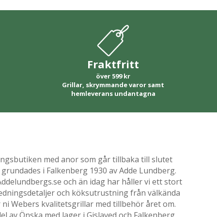
Fraktfritt
över 599 kr
Grillar, skrymmande varor samt
hemleverans undantagna
gsbutiken med anor som går tillbaka till slutet
ik grundades i Falkenberg 1930 av Adde Lundberg.
delundbergs.se och än idag har håller vi ett stort
nredningsdetaljer och köksutrustning från välkända
i Webers kvalitetsgrillar med tillbehör året om.
el av Önska med lager i Gislaved och Falkenberg