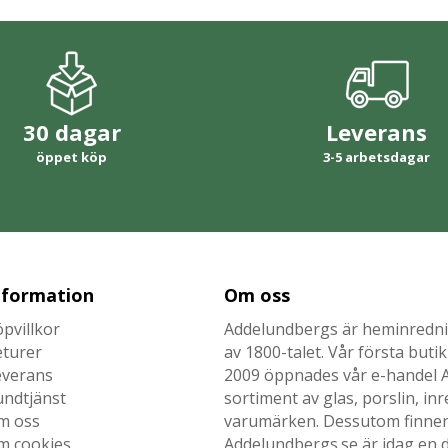
30 dagar
Leverans
öppet köp
3-5 arbetsdagar
nformation
Om oss
pvillkor
Addelundbergs är heminrednin
eturer
av 1800-talet. Vår första but
everans
2009 öppnades vår e-handel Ad
undtjänst
sortiment av glas, porslin, i
m oss
varumärken. Dessutom finner n
m cookies
Addelundbergs.se är idag en d