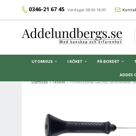
0346-21 67 45
Vardagar 08.00-18.00
Kontak
UTOMHUS
I KÖKET
PÅ BORDET
ADDES 
Startsida
I köket
Professional Secrets termometer fö