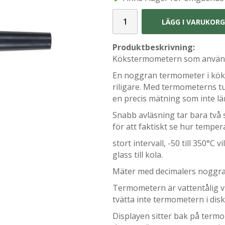
LÄGG I VARUKOR
Produktbeskrivning:
Kökstermometern som används
En noggran termometer i kök
riligare. Med termometerns tu
en precis mätning som inte lä
Snabb avläsning tar bara två
för att faktiskt se hur temper
stort intervall, -50 till 350°C 
glass till kola.
Mäter med decimalers noggr
Termometern är vattentålig vi
tvätta inte termometern i dis
Displayen sitter bak på term