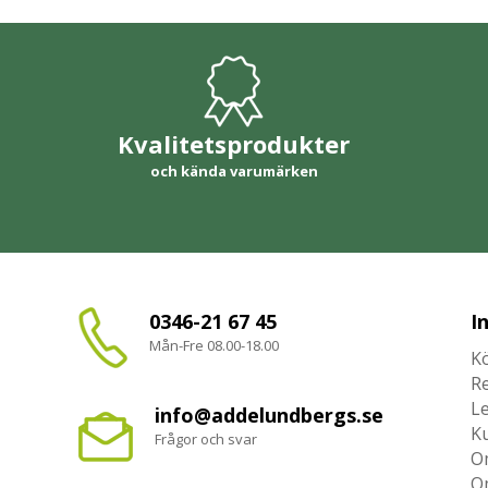
Kvalitetsprodukter
och kända varumärken
0346-21 67 45
I
Mån-Fre 08.00-18.00
Kö
R
L
info@addelundbergs.se
K
Frågor och svar
O
O