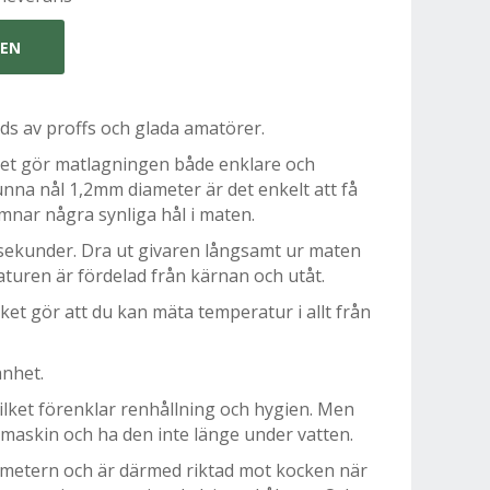
GEN
 av proffs och glada amatörer.
et gör matlagningen både enklare och
nna nål 1,2mm diameter är det enkelt att få
mnar några synliga hål i maten.
 sekunder. Dra ut givaren långsamt ur maten
aturen är fördelad från kärnan och utåt.
vilket gör att du kan mäta temperatur i allt från
anhet.
lket förenklar renhållning och hygien. Men
kmaskin och ha den inte länge under vatten.
ometern och är därmed riktad mot kocken när