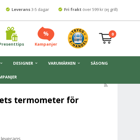
Leverans
3-5 dagar
Fri frakt
över 599 kr (ej grill)
0
Presenttips
Kampanjer
DESIGNER
VARUMÄRKEN
SÄSONG
MPANJER
rets termometer för
 leverans