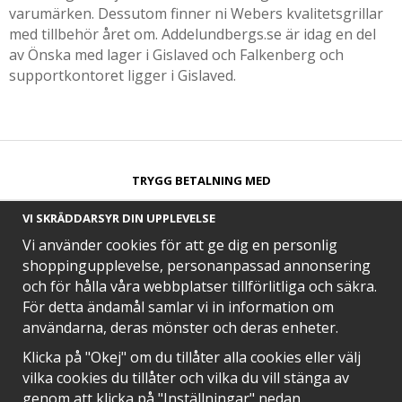
varumärken. Dessutom finner ni Webers kvalitetsgrillar
med tillbehör året om. Addelundbergs.se är idag en del
av Önska med lager i Gislaved och Falkenberg och
supportkontoret ligger i Gislaved.
TRYGG BETALNING MED​
VI SKRÄDDARSYR DIN UPPLEVELSE
Vi använder cookies för att ge dig en personlig
shoppingupplevelse, personanpassad annonsering
och för hålla våra webbplatser tillförlitliga och säkra.
SNABB LEVERANS MED
För detta ändamål samlar vi in information om
användarna, deras mönster och deras enheter.
Klicka på "Okej" om du tillåter alla cookies eller välj
vilka cookies du tillåter och vilka du vill stänga av
EN DEL AV
genom att klicka på "Inställningar" nedan.