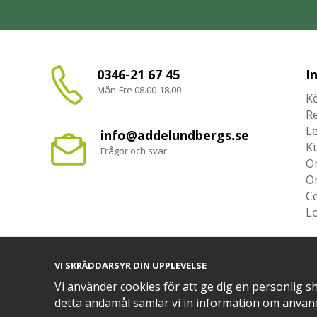
0346-21 67 45
I
Mån-Fre 08.00-18.00
Kö
R
L
info@addelundbergs.se
K
Frågor och svar
O
O
Co
L
VI SKRÄDDARSYR DIN UPPLEVELSE
Vi använder cookies för att ge dig en personlig s
TRYGG BETALNING MED​
detta ändamål samlar vi in information om använ