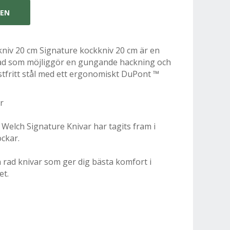
GEN
niv 20 cm Signature kockkniv 20 cm är en
lad som möjliggör en gungande hackning och
ostfritt stål med ett ergonomiskt DuPont ™
r
 Welch Signature Knivar har tagits fram i
ckar.
 rad knivar som ger dig bästa komfort i
et.