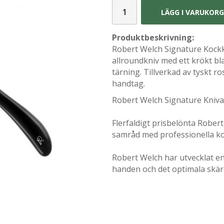
LÄGG I VARUKOR
Produktbeskrivning:
Robert Welch Signature Kockk
allroundkniv med ett krökt b
tärning. Tillverkad av tyskt r
handtag.
Robert Welch Signature Kniva
Flerfaldigt prisbelönta Robert
samråd med professionella ko
Robert Welch har utvecklat en
handen och det optimala skär