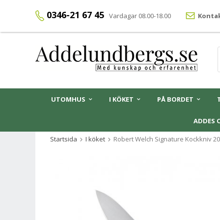
0346-21 67 45
Vardagar 08.00-18.00
Kontak
UTOMHUS
I KÖKET
PÅ BORDET
ADDES 
Startsida
I köket
Robert Welch Signature Kockkniv 2