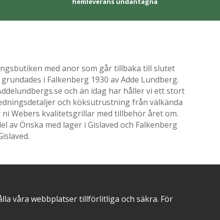
hemleverans undantagna
gsbutiken med anor som går tillbaka till slutet
ik grundades i Falkenberg 1930 av Adde Lundberg.
delundbergs.se och än idag har håller vi ett stort
nredningsdetaljer och köksutrustning från välkända
i Webers kvalitetsgrillar med tillbehör året om.
el av Önska med lager i Gislaved och Falkenberg
Gislaved.
 våra webbplatser tillförlitliga och säkra. För
POSITIVA OMDÖMEN PÅ