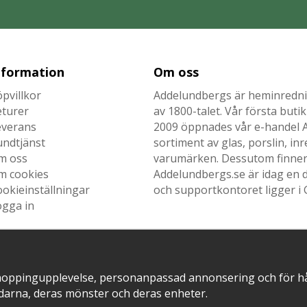
nformation
Om oss
pvillkor
Addelundbergs är heminrednin
eturer
av 1800-talet. Vår första but
everans
2009 öppnades vår e-handel Ad
undtjänst
sortiment av glas, porslin, i
m oss
varumärken. Dessutom finner n
m cookies
Addelundbergs.se är idag en d
okieinställningar
och supportkontoret ligger i 
ogga in
hoppingupplevelse, personanpassad annonsering och för hålla
SNABB LEVERANS MED
EN DEL AV
darna, deras mönster och deras enheter.