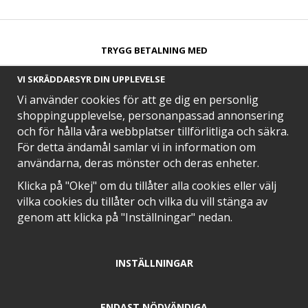
TRYGG BETALNING MED​
VI SKRÄDDARSYR DIN UPPLEVELSE
Vi använder cookies för att ge dig en personlig
shoppingupplevelse, personanpassad annonsering
och för hålla våra webbplatser tillförlitliga och säkra.
SNABB LEVERANS MED
För detta ändamål samlar vi in information om
användarna, deras mönster och deras enheter.
Klicka på "Okej" om du tillåter alla cookies eller välj
vilka cookies du tillåter och vilka du vill stänga av
EN DEL AV
genom att klicka på "Inställningar" nedan.
INSTÄLLNINGAR
POSITIVA OMDÖMEN PÅ
ENDAST NÖDVÄNDIGA