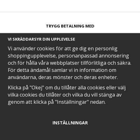
TRYGG BETALNING MED​
VI SKRÄDDARSYR DIN UPPLEVELSE
Vi använder cookies för att ge dig en personlig
shoppingupplevelse, personanpassad annonsering
och för hålla våra webbplatser tillförlitliga och säkra.
SNABB LEVERANS MED
För detta ändamål samlar vi in information om
användarna, deras mönster och deras enheter.
Klicka på "Okej" om du tillåter alla cookies eller välj
vilka cookies du tillåter och vilka du vill stänga av
EN DEL AV
genom att klicka på "Inställningar" nedan.
INSTÄLLNINGAR
POSITIVA OMDÖMEN PÅ