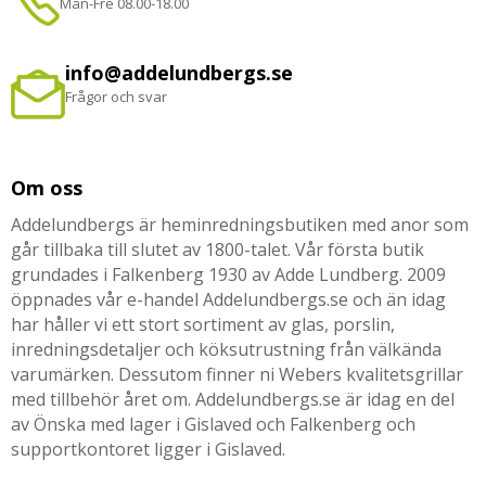
Mån-Fre 08.00-18.00
info@addelundbergs.se
Frågor och svar
Om oss
Addelundbergs är heminredningsbutiken med anor som
går tillbaka till slutet av 1800-talet. Vår första butik
grundades i Falkenberg 1930 av Adde Lundberg. 2009
öppnades vår e-handel Addelundbergs.se och än idag
har håller vi ett stort sortiment av glas, porslin,
inredningsdetaljer och köksutrustning från välkända
varumärken. Dessutom finner ni Webers kvalitetsgrillar
med tillbehör året om. Addelundbergs.se är idag en del
av Önska med lager i Gislaved och Falkenberg och
supportkontoret ligger i Gislaved.