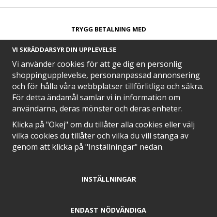
TRYGG BETALNING MED​
VI SKRÄDDARSYR DIN UPPLEVELSE
Vi använder cookies för att ge dig en personlig
shoppingupplevelse, personanpassad annonsering
och för hålla våra webbplatser tillförlitliga och säkra.
SNABB LEVERANS MED
För detta ändamål samlar vi in information om
användarna, deras mönster och deras enheter.
Klicka på "Okej" om du tillåter alla cookies eller välj
vilka cookies du tillåter och vilka du vill stänga av
EN DEL AV
genom att klicka på "Inställningar" nedan.
INSTÄLLNINGAR
POSITIVA OMDÖMEN PÅ
ENDAST NÖDVÄNDIGA