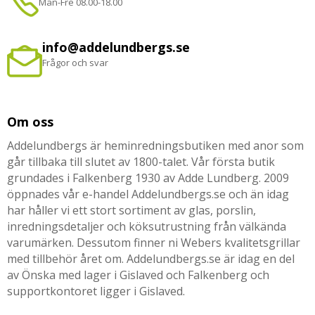
Mån-Fre 08.00-18.00
info@addelundbergs.se
Frågor och svar
Om oss
Addelundbergs är heminredningsbutiken med anor som
går tillbaka till slutet av 1800-talet. Vår första butik
grundades i Falkenberg 1930 av Adde Lundberg. 2009
öppnades vår e-handel Addelundbergs.se och än idag
har håller vi ett stort sortiment av glas, porslin,
inredningsdetaljer och köksutrustning från välkända
varumärken. Dessutom finner ni Webers kvalitetsgrillar
med tillbehör året om. Addelundbergs.se är idag en del
av Önska med lager i Gislaved och Falkenberg och
supportkontoret ligger i Gislaved.