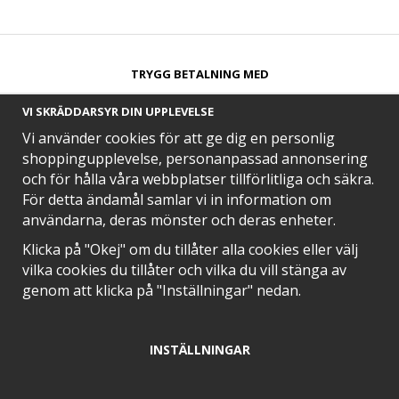
TRYGG BETALNING MED​
VI SKRÄDDARSYR DIN UPPLEVELSE
Vi använder cookies för att ge dig en personlig
shoppingupplevelse, personanpassad annonsering
och för hålla våra webbplatser tillförlitliga och säkra.
SNABB LEVERANS MED
För detta ändamål samlar vi in information om
användarna, deras mönster och deras enheter.
Klicka på "Okej" om du tillåter alla cookies eller välj
vilka cookies du tillåter och vilka du vill stänga av
EN DEL AV
genom att klicka på "Inställningar" nedan.
INSTÄLLNINGAR
POSITIVA OMDÖMEN PÅ