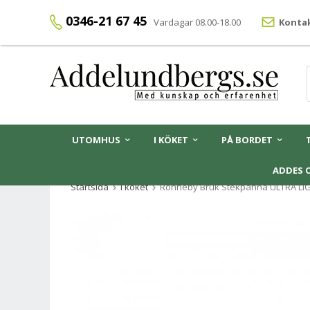
0346-21 67 45
Vardagar 08.00-18.00
Kontak
UTOMHUS
I KÖKET
PÅ BORDET
ADDES 
Startsida
I köket
Ronneby Bruk Stekpanna ULTRA LI