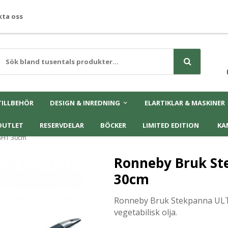
ta oss
TILLBEHÖR
DESIGN & INREDNING
ELARTIKLAR & MASKINER
OUTLET
RESERVDELAR
BÖCKER
LIMITED EDITION
KA
GHT 30cm
Ronneby Bruk St
30cm
Ronneby Bruk Stekpanna ULT
vegetabilisk olja.