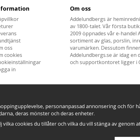
nformation
Om oss
pvillkor
Addelundbergs är heminrednin
eturer
av 1800-talet. Vår första but
everans
2009 öppnades vår e-handel Ad
undtjänst
sortiment av glas, porslin, i
m oss
varumärken. Dessutom finner n
m cookies
Addelundbergs.se är idag en d
okieinställningar
och supportkontoret ligger i 
ogga in
SNABB LEVERANS MED
EN DEL AV
hoppingupplevelse, personanpassad annonsering och för hålla
darna, deras mönster och deras enheter.
älj vilka cookies du tillåter och vilka du vill stänga av genom 