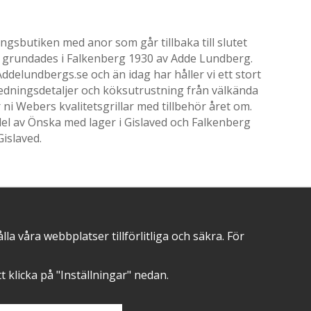
gsbutiken med anor som går tillbaka till slutet
ik grundades i Falkenberg 1930 av Adde Lundberg.
delundbergs.se och än idag har håller vi ett stort
nredningsdetaljer och köksutrustning från välkända
i Webers kvalitetsgrillar med tillbehör året om.
el av Önska med lager i Gislaved och Falkenberg
Gislaved.
POSITIVA OMDÖMEN PÅ
 våra webbplatser tillförlitliga och säkra. För
att klicka på "Inställningar" nedan.