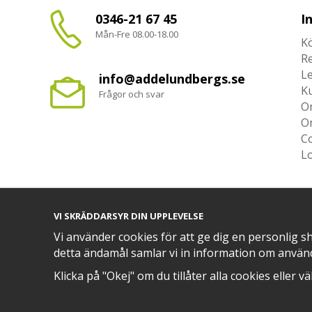
0346-21 67 45
I
Mån-Fre 08.00-18.00
Kö
R
L
info@addelundbergs.se
K
Frågor och svar
O
O
Co
L
VI SKRÄDDARSYR DIN UPPLEVELSE
TRYGG BETALNING MED​
Vi använder cookies för att ge dig en personlig s
detta ändamål samlar vi in information om använ
Klicka på "Okej" om du tillåter alla cookies eller v