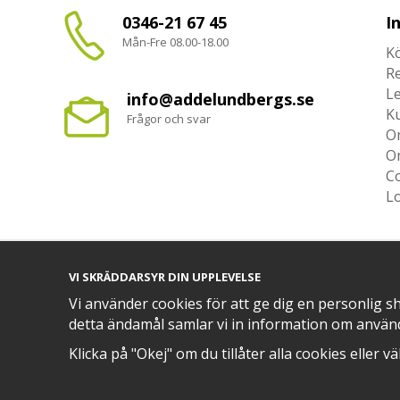
0346-21 67 45
I
Mån-Fre 08.00-18.00
Kö
R
L
info@addelundbergs.se
K
Frågor och svar
O
O
Co
L
VI SKRÄDDARSYR DIN UPPLEVELSE
TRYGG BETALNING MED​
Vi använder cookies för att ge dig en personlig s
detta ändamål samlar vi in information om använ
Klicka på "Okej" om du tillåter alla cookies eller v