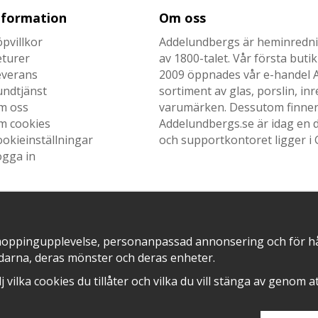
nformation
Om oss
pvillkor
Addelundbergs är heminrednin
eturer
av 1800-talet. Vår första but
everans
2009 öppnades vår e-handel Ad
undtjänst
sortiment av glas, porslin, i
m oss
varumärken. Dessutom finner n
m cookies
Addelundbergs.se är idag en d
okieinställningar
och supportkontoret ligger i 
ogga in
SNABB LEVERANS MED
EN DEL AV
hoppingupplevelse, personanpassad annonsering och för hålla
darna, deras mönster och deras enheter.
älj vilka cookies du tillåter och vilka du vill stänga av genom 