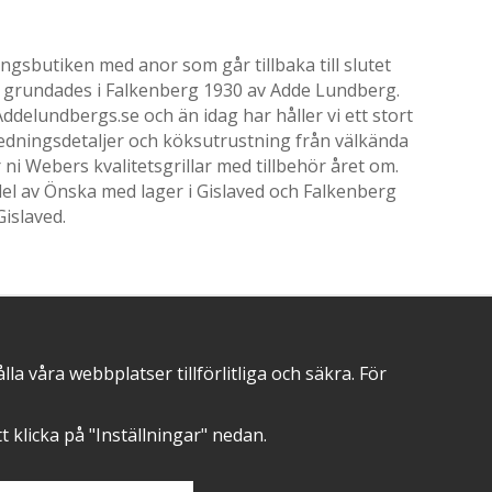
gsbutiken med anor som går tillbaka till slutet
ik grundades i Falkenberg 1930 av Adde Lundberg.
delundbergs.se och än idag har håller vi ett stort
nredningsdetaljer och köksutrustning från välkända
i Webers kvalitetsgrillar med tillbehör året om.
el av Önska med lager i Gislaved och Falkenberg
Gislaved.
POSITIVA OMDÖMEN PÅ
 våra webbplatser tillförlitliga och säkra. För
att klicka på "Inställningar" nedan.