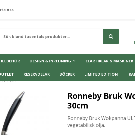
ta oss
TILLBEHÖR
DESIGN & INREDNING
ELARTIKLAR & MASKINER
OUTLET
RESERVDELAR
BÖCKER
LIMITED EDITION
KA
GHT 30cm
Ronneby Bruk W
30cm
Ronneby Bruk Wokpanna ULTR
vegetabilisk olja.