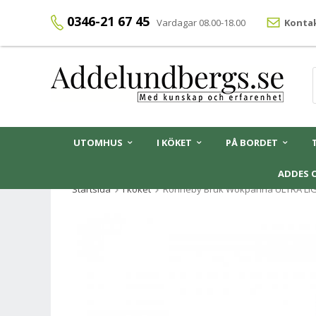
0346-21 67 45
Vardagar 08.00-18.00
Kontak
UTOMHUS
I KÖKET
PÅ BORDET
ADDES 
Startsida
I köket
Ronneby Bruk Wokpanna ULTRA LI