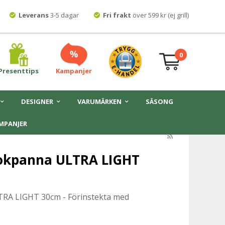
Leverans
3-5 dagar
Fri frakt
över 599 kr (ej grill)
0
Presenttips
Kampanjer
DESIGNER
VARUMÄRKEN
SÄSONG
MPANJER
okpanna ULTRA LIGHT
A LIGHT 30cm - Förinstekta med