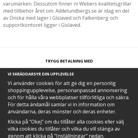
varumärken. Dessutom finner ni Webers kvalitetsgrillar
med tillbehör året om. Addelundbergs.se är idag en del
av Önska med lager i Gislaved och Falkenberg och
supportkontoret ligger i Gislaved.
TRYGG BETALNING MED​
VI SKRÄDDARSYR DIN UPPLEVELSE
Vi använder cookies för att ge dig en personlig
shoppingupplevelse, personanpassad annonsering
och för hålla våra webbplatser tillförlitliga och säkra.
SNABB LEVERANS MED
För detta ändamål samlar vi in information om
användarna, deras mönster och deras enheter.
Klicka på "Okej" om du tillåter alla cookies eller välj
vilka cookies du tillåter och vilka du vill stänga av
EN DEL AV
genom att klicka på "Inställningar" nedan.