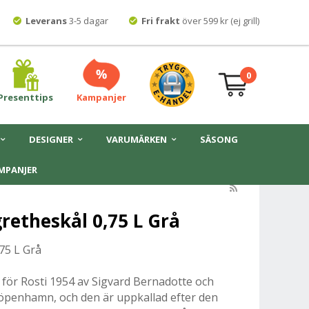
Leverans
3-5 dagar
Fri frakt
över 599 kr (ej grill)
0
Presenttips
Kampanjer
DESIGNER
VARUMÄRKEN
SÄSONG
MPANJER
retheskål 0,75 L Grå
75 L Grå
för Rosti 1954 av Sigvard Bernadotte och
Köpenhamn, och den är uppkallad efter den