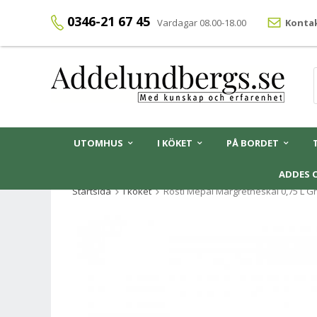
0346-21 67 45
Vardagar 08.00-18.00
Kontak
UTOMHUS
I KÖKET
PÅ BORDET
ADDES 
Startsida
I köket
Rosti Mepal Margretheskål 0,75 L G