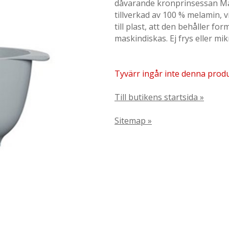
dåvarande kronprinsessan Ma
tillverkad av 100 % melamin, 
till plast, att den behåller fo
maskindiskas. Ej frys eller m
Tyvärr ingår inte denna produkt
Till butikens startsida »
Sitemap »