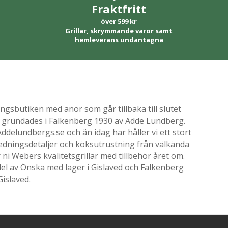
Fraktfritt
över 599 kr
Grillar, skrymmande varor samt
hemleverans undantagna
gsbutiken med anor som går tillbaka till slutet
ik grundades i Falkenberg 1930 av Adde Lundberg.
delundbergs.se och än idag har håller vi ett stort
nredningsdetaljer och köksutrustning från välkända
i Webers kvalitetsgrillar med tillbehör året om.
el av Önska med lager i Gislaved och Falkenberg
Gislaved.