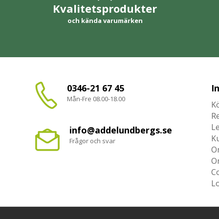
Kvalitetsprodukter
och kända varumärken
0346-21 67 45
I
Mån-Fre 08.00-18.00
Kö
R
L
info@addelundbergs.se
K
Frågor och svar
O
O
Co
L