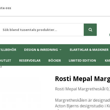
ta oss
TILLBEHÖR
DESIGN & INREDNING
ELARTIKLAR & MASKINER
OUTLET
RESERVDELAR
BÖCKER
LIMITED EDITION
KA
rå
Rosti Mepal Marg
Rosti Mepal Margretheskål 0,
Margretheskålen är designad 
Acton Bjørns designstudio i 