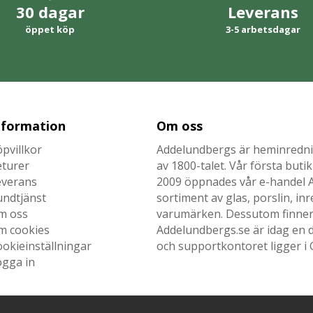
30 dagar
Leverans
öppet köp
3-5 arbetsdagar
nformation
Om oss
pvillkor
Addelundbergs är heminrednin
eturer
av 1800-talet. Vår första but
everans
2009 öppnades vår e-handel Ad
undtjänst
sortiment av glas, porslin, i
m oss
varumärken. Dessutom finner n
m cookies
Addelundbergs.se är idag en d
okieinställningar
och supportkontoret ligger i 
ogga in