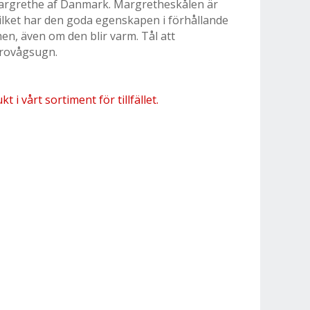
rgrethe af Danmark. Margretheskålen är
vilket har den goda egenskapen i förhållande
rmen, även om den blir varm. Tål att
ikrovågsugn.
 i vårt sortiment för tillfället.