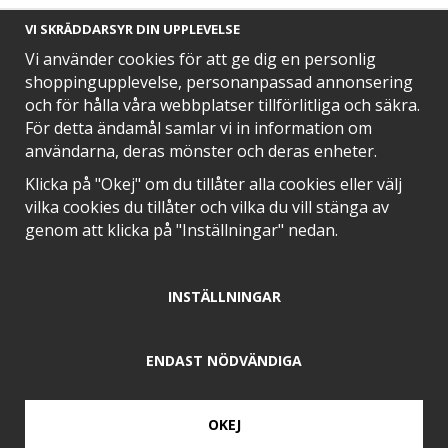
VI SKRÄDDARSYR DIN UPPLEVELSE
Vi använder cookies för att ge dig en personlig
shoppingupplevelse, personanpassad annonsering
och för hålla våra webbplatser tillförlitliga och säkra.
SNABB LEVERANS MED
För detta ändamål samlar vi in information om
användarna, deras mönster och deras enheter.
Klicka på "Okej" om du tillåter alla cookies eller välj
vilka cookies du tillåter och vilka du vill stänga av
EN DEL AV
genom att klicka på "Inställningar" nedan.
INSTÄLLNINGAR
POSITIVA OMDÖMEN PÅ
ENDAST NÖDVÄNDIGA
OKEJ