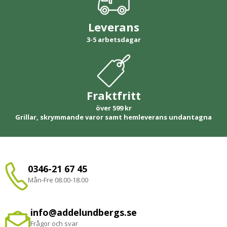
Leverans
3-5 arbetsdagar
Fraktfritt
över 599 kr
Grillar, skrymmande varor samt hemleverans undantagna
0346-21 67 45
Mån-Fre 08.00-18.00
info@addelundbergs.se
Frågor och svar