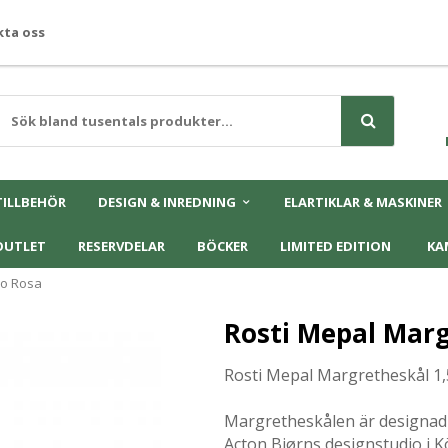
ta oss
TILLBEHÖR
DESIGN & INREDNING
ELARTIKLAR & MASKINER
OUTLET
RESERVDELAR
BÖCKER
LIMITED EDITION
KA
ro Rosa
Rosti Mepal Marg
Rosti Mepal Margretheskål 1,
Margretheskålen är designad 
Acton Bjørns designstudio i 