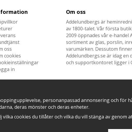
nformation
Om oss
pvillkor
Addelundbergs är heminrednin
eturer
av 1800-talet. Vår första but
everans
2009 öppnades vår e-handel Ad
undtjänst
sortiment av glas, porslin, i
m oss
varumärken. Dessutom finner n
m cookies
Addelundbergs.se är idag en d
okieinställningar
och supportkontoret ligger i 
ogga in
hoppingupplevelse, personanpassad annonsering och för hålla
SNABB LEVERANS MED
EN DEL AV
darna, deras mönster och deras enheter.
älj vilka cookies du tillåter och vilka du vill stänga av genom 