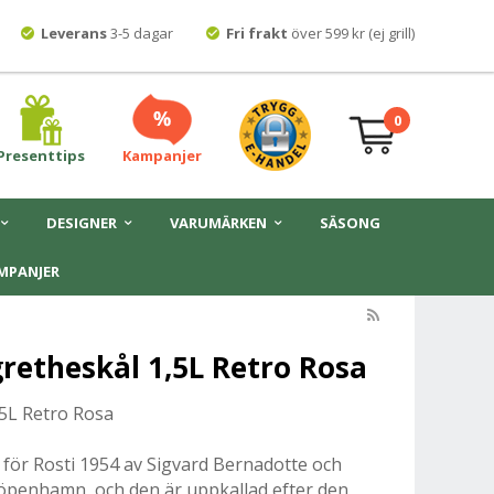
Leverans
3-5 dagar
Fri frakt
över 599 kr (ej grill)
0
Presenttips
Kampanjer
DESIGNER
VARUMÄRKEN
SÄSONG
MPANJER
retheskål 1,5L Retro Rosa
5L Retro Rosa
för Rosti 1954 av Sigvard Bernadotte och
Köpenhamn, och den är uppkallad efter den