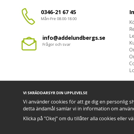
0346-21 67 45
I
Mån-Fre 08.00-18.00
Kö
R
L
info@addelundbergs.se
K
Frågor och svar
O
O
Co
L
VI SKRÄDDARSYR DIN UPPLEVELSE
Vi använder cookies för att ge dig en personlig s
TRYGG BETALNING MED​
detta ändamål samlar vi in information om använ
Klicka på "Okej" om du tillåter alla cookies eller v