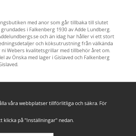
gsbutiken med anor som går tillbaka till slutet
ik grundades i Falkenberg 1930 av Adde Lundberg.
delundbergs.se och än idag har håller vi ett stort
nredningsdetaljer och köksutrustning från välkända
i Webers kvalitetsgrillar med tillbehör året om.
el av Önska med lager i Gislaved och Falkenberg
Gislaved.
 våra webbplatser tillförlitliga och säkra. För
POSITIVA OMDÖMEN PÅ
att klicka på "Inställningar" nedan.