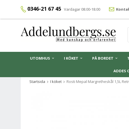
0346-21 67 45
Vardagar 08.00-18.00
Kontak
UTOMHUS
I KÖKET
PÅ BORDET
ADDES 
Startsida
I köket
Rosti Mepal Margretheskål 1,5L Ret