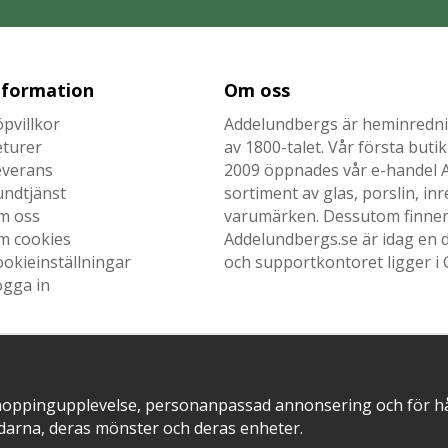
nformation
Om oss
pvillkor
Addelundbergs är heminrednin
eturer
av 1800-talet. Vår första but
everans
2009 öppnades vår e-handel Ad
undtjänst
sortiment av glas, porslin, i
m oss
varumärken. Dessutom finner n
m cookies
Addelundbergs.se är idag en d
okieinställningar
och supportkontoret ligger i 
ogga in
SNABB LEVERANS MED
EN DEL AV
hoppingupplevelse, personanpassad annonsering och för hålla
darna, deras mönster och deras enheter.