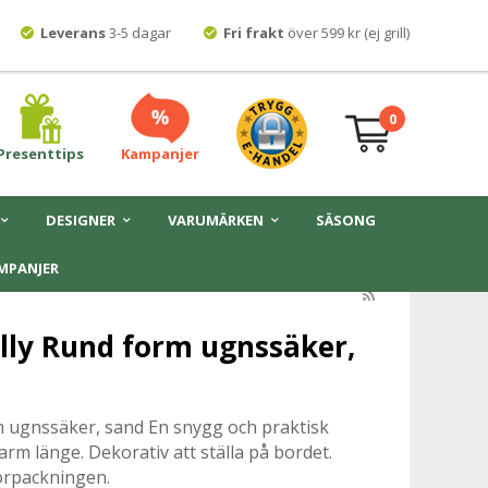
Leverans
3-5 dagar
Fri frakt
över 599 kr (ej grill)
0
Presenttips
Kampanjer
DESIGNER
VARUMÄRKEN
SÄSONG
MPANJER
lly Rund form ugnssäker,
m ugnssäker, sand En snygg och praktisk
m länge. Dekorativ att ställa på bordet.
förpackningen.