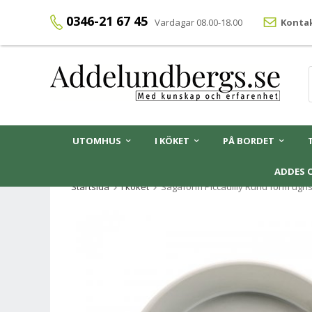
0346-21 67 45
Vardagar 08.00-18.00
Kontak
UTOMHUS
I KÖKET
PÅ BORDET
ADDES 
Startsida
I köket
Sagaform Piccadilly Rund form ugn