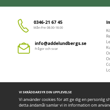
0346-21 67 45
I
Mån-Fre 08.00-18.00
Kö
R
L
info@addelundbergs.se
K
Frågor och svar
O
O
Co
L
VI SKRÄDDARSYR DIN UPPLEVELSE
TRYGG BETALNING MED​
Vi använder cookies för att ge dig en personlig s
detta ändamål samlar vi in information om använ