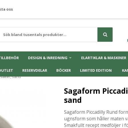
ta oss
TILLBEHÖR
DESIGN & INREDNING
ELARTIKLAR & MASKINER
OUTLET
RESERVDELAR
BÖCKER
LIMITED EDITION
KA
ssäker, sand
Sagaform Piccadi
sand
Sagaform Piccadilly Rund for
ugnsform som håller maten var
Smakfullt recept medföljer i 