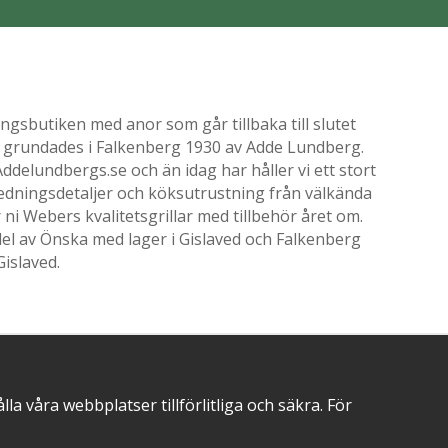
gsbutiken med anor som går tillbaka till slutet
ik grundades i Falkenberg 1930 av Adde Lundberg.
delundbergs.se och än idag har håller vi ett stort
nredningsdetaljer och köksutrustning från välkända
i Webers kvalitetsgrillar med tillbehör året om.
el av Önska med lager i Gislaved och Falkenberg
Gislaved.
POSITIVA OMDÖMEN PÅ
 våra webbplatser tillförlitliga och säkra. För