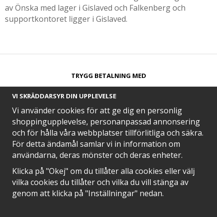
av Önska med lager i Gislaved och Falkenberg och
supportkontoret ligger i Gislaved.
TRYGG BETALNING MED​
VI SKRÄDDARSYR DIN UPPLEVELSE
Vi använder cookies för att ge dig en personlig
shoppingupplevelse, personanpassad annonsering
och för hålla våra webbplatser tillförlitliga och säkra.
SNABB LEVERANS MED
För detta ändamål samlar vi in information om
användarna, deras mönster och deras enheter.
Klicka på "Okej" om du tillåter alla cookies eller välj
vilka cookies du tillåter och vilka du vill stänga av
EN DEL AV
genom att klicka på "Inställningar" nedan.