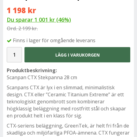
1 198 kr
Du sparar
1 001 kr
(
46
%)
Ord.
2 199 kr.
Finns i lager för omgående leverans
LÄGG I VARUKORGEN
Produktbeskrivning:
Scanpan CTX Stekpanna 28 cm
Scanpans CTX är lyx i en slimmad, minimalistisk
design. CTX eller ”Ceramic Titanium Extreme” är ett
teknologiskt genombrott som kombinerar
högklassig beläggning med rostfritt stål och skapar
en produkt helt i en klass för sig.
CTX-seriens beläggning, GreenTek, är helt fri från de
skadliga och miljöfarliga PFOA-ämnena. CTX fungerar