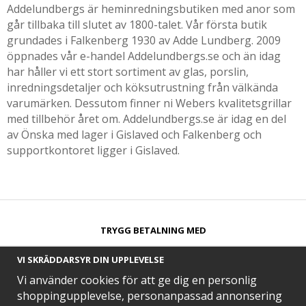
Addelundbergs är heminredningsbutiken med anor som
går tillbaka till slutet av 1800-talet. Vår första butik
grundades i Falkenberg 1930 av Adde Lundberg. 2009
öppnades vår e-handel Addelundbergs.se och än idag
har håller vi ett stort sortiment av glas, porslin,
inredningsdetaljer och köksutrustning från välkända
varumärken. Dessutom finner ni Webers kvalitetsgrillar
med tillbehör året om. Addelundbergs.se är idag en del
av Önska med lager i Gislaved och Falkenberg och
supportkontoret ligger i Gislaved.
TRYGG BETALNING MED​
VI SKRÄDDARSYR DIN UPPLEVELSE
Vi använder cookies för att ge dig en personlig
shoppingupplevelse, personanpassad annonsering