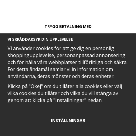
TRYGG BETALNING MED​
VI SKRÄDDARSYR DIN UPPLEVELSE
Vi använder cookies för att ge dig en personlig
shoppingupplevelse, personanpassad annonsering
och för hålla våra webbplatser tillförlitliga och säkra.
SNABB LEVERANS MED
För detta ändamål samlar vi in information om
användarna, deras mönster och deras enheter.
Klicka på "Okej" om du tillåter alla cookies eller välj
vilka cookies du tillåter och vilka du vill stänga av
EN DEL AV
genom att klicka på "Inställningar" nedan.
INSTÄLLNINGAR
POSITIVA OMDÖMEN PÅ