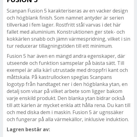
Scanpan Fusion 5 karakteriseras av en vacker design
och högblank finish. Som namnet antyder är serien
tillverkad i fem lager. Rostfritt stål varvas i det här
fallet med aluminium. Konstruktionen ger stek- och
kokkärlen snabb och jämn värmespridning, vilket i sin
tur reducerar tillagningstiden till ett minimum.
Fusion 5 har även en mängd andra egenskaper, där
utseende och funktion samspelar på bästa sätt. Till
exempel är alla kärl utrustade med droppfri kant och
måttskala. På kastrullocken speglas Scanpans
logotyp från handtaget ner i den högblanka ytan, en
detalj som visar på vilket arbete som ligger bakom
varje enskild produkt. Den blanka ytan bidrar också
till att kärlen är mycket enkla att hålla rena. Du kan till
och med diska dem i maskin. Fusion 5 är ugnssäker
och fungerar på alla värmekällor, inklusive induktion.
Lagren består av: