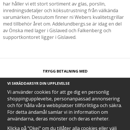
har håller vi ett stort sortiment av glas, porslin,
inredningsdetaljer och köksutrustning från välkända
varumärken. Dessutom finner ni Webers kvalitetsgrillar
med tillbehör året om. Addelundbergs.se är idag en del
av Önska med lager i Gislaved och Falkenberg och
supportkontoret ligger i Gislaved.
TRYGG BETALNING MED​
VI SKRÄDDARSYR DIN UPPLEVELSE
Vi använder cookies för att ge dig en personlig
shoppingupplevelse, personanpassad annonsering
och för hålla våra webbplatser tillförlitliga och säkra.
SNABB LEVERANS MED
För detta ändamål samlar vi in information om
användarna, deras mönster och deras enheter.
Klicka på "Okej" om du tillåter alla cookies eller välj