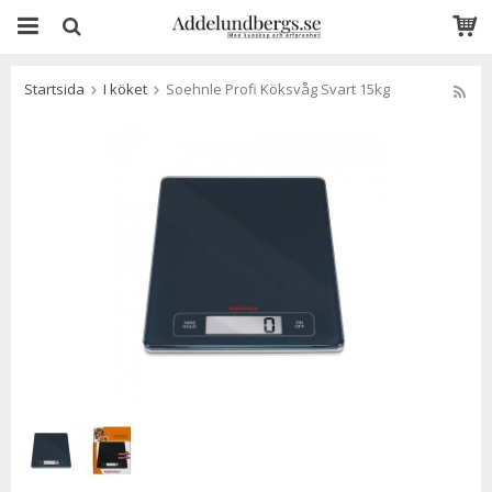
Startsida
I köket
Soehnle Profi Köksvåg Svart 15kg