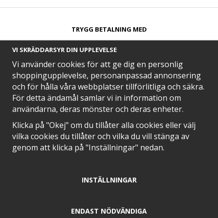
TRYGG BETALNING MED​
VI SKRÄDDARSYR DIN UPPLEVELSE
Vi använder cookies för att ge dig en personlig
shoppingupplevelse, personanpassad annonsering
och för hålla våra webbplatser tillförlitliga och säkra.
SNABB LEVERANS MED
För detta ändamål samlar vi in information om
användarna, deras mönster och deras enheter.
Klicka på "Okej" om du tillåter alla cookies eller välj
vilka cookies du tillåter och vilka du vill stänga av
EN DEL AV
genom att klicka på "Inställningar" nedan.
INSTÄLLNINGAR
POSITIVA OMDÖMEN PÅ
ENDAST NÖDVÄNDIGA