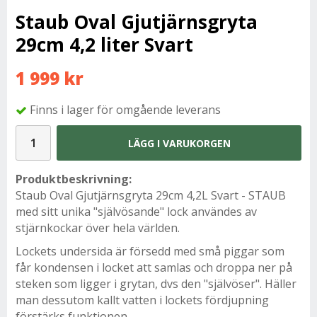
Staub Oval Gjutjärnsgryta
29cm 4,2 liter Svart
1 999 kr
Finns i lager för omgående leverans
LÄGG I VARUKORGEN
Produktbeskrivning:
Staub Oval Gjutjärnsgryta 29cm 4,2L Svart - STAUB
med sitt unika "självösande" lock användes av
stjärnkockar över hela världen.
Lockets undersida är försedd med små piggar som
får kondensen i locket att samlas och droppa ner på
steken som ligger i grytan, dvs den "självöser". Häller
man dessutom kallt vatten i lockets fördjupning
förstärks funktionen.