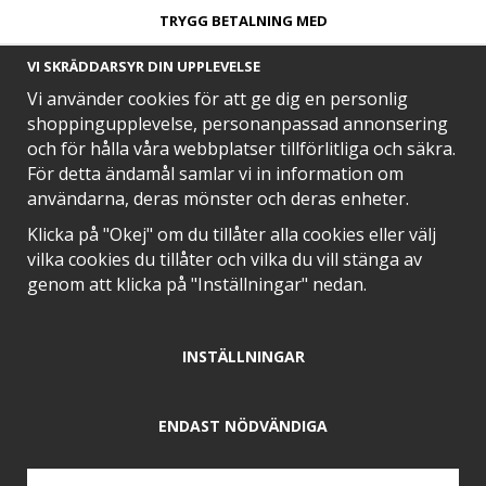
TRYGG BETALNING MED​
VI SKRÄDDARSYR DIN UPPLEVELSE
Vi använder cookies för att ge dig en personlig
shoppingupplevelse, personanpassad annonsering
och för hålla våra webbplatser tillförlitliga och säkra.
SNABB LEVERANS MED
För detta ändamål samlar vi in information om
användarna, deras mönster och deras enheter.
Klicka på "Okej" om du tillåter alla cookies eller välj
vilka cookies du tillåter och vilka du vill stänga av
EN DEL AV
genom att klicka på "Inställningar" nedan.
INSTÄLLNINGAR
POSITIVA OMDÖMEN PÅ
ENDAST NÖDVÄNDIGA