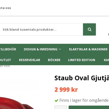
ta oss
TILLBEHÖR
DESIGN & INREDNING
ELARTIKLAR & MASKINER
OUTLET
RESERVDELAR
BÖCKER
LIMITED EDITION
KA
ter Röd
Staub Oval Gjutjä
2 999 kr
Finns i lager för omgående