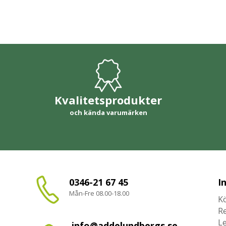
Kvalitetsprodukter
och kända varumärken
0346-21 67 45
I
Mån-Fre 08.00-18.00
Kö
R
L
info@addelundbergs.se