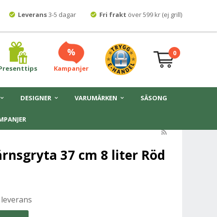
Leverans
3-5 dagar
Fri frakt
över 599 kr (ej grill)
0
Presenttips
Kampanjer
DESIGNER
VARUMÄRKEN
SÄSONG
MPANJER
rnsgryta 37 cm 8 liter Röd
 leverans