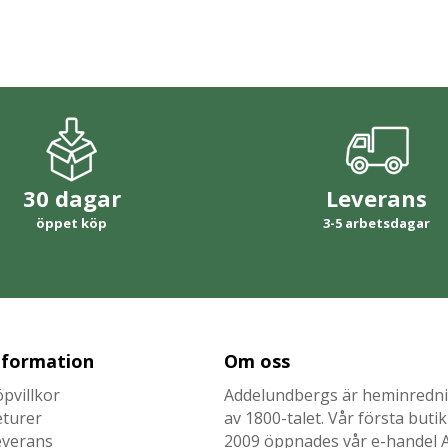
30 dagar
Leverans
öppet köp
3-5 arbetsdagar
nformation
Om oss
pvillkor
Addelundbergs är heminrednin
eturer
av 1800-talet. Vår första but
everans
2009 öppnades vår e-handel Ad