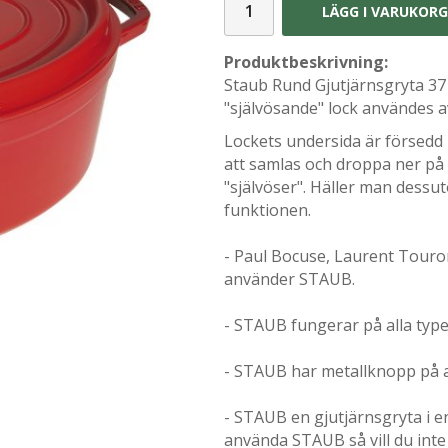
LÄGG I VARUKOR
Produktbeskrivning:
Staub Rund Gjutjärnsgryta 37
"självösande" lock användes a
Lockets undersida är försedd
att samlas och droppa ner på 
"självöser". Häller man dessut
funktionen.
- Paul Bocuse, Laurent Touron
använder STAUB.
- STAUB fungerar på alla typer
- STAUB har metallknopp på al
- STAUB en gjutjärnsgryta i en
använda STAUB så vill du int