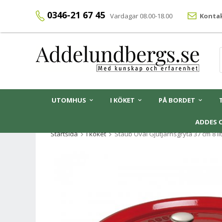
0346-21 67 45
Vardagar 08.00-18.00
Kontak
UTOMHUS
I KÖKET
PÅ BORDET
ADDES 
Startsida
I köket
Staub Oval Gjutjärnsgryta 37 cm 8 li