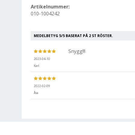
Artikelnummer:
010-1004242
MEDELBETYG
5
/5 BASERAT PÅ
2
ST RÖSTER.
Snygg!!!
2023-04-10
Karl
2022-02-09
Åsa