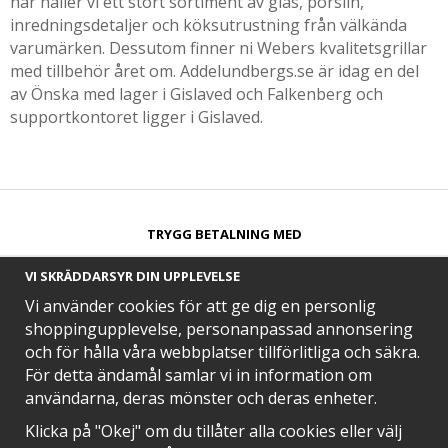
har håller vi ett stort sortiment av glas, porslin,
inredningsdetaljer och köksutrustning från välkända
varumärken. Dessutom finner ni Webers kvalitetsgrillar
med tillbehör året om. Addelundbergs.se är idag en del
av Önska med lager i Gislaved och Falkenberg och
supportkontoret ligger i Gislaved.
TRYGG BETALNING MED​
VI SKRÄDDARSYR DIN UPPLEVELSE
Vi använder cookies för att ge dig en personlig
shoppingupplevelse, personanpassad annonsering
och för hålla våra webbplatser tillförlitliga och säkra.
SNABB LEVERANS MED
För detta ändamål samlar vi in information om
användarna, deras mönster och deras enheter.
Klicka på "Okej" om du tillåter alla cookies eller välj