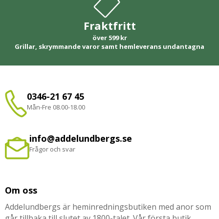
Fraktfritt
över 599 kr
Grillar, skrymmande varor samt hemleverans undantagna
0346-21 67 45
Mån-Fre 08.00-18.00
info@addelundbergs.se
Frågor och svar
Om oss
Addelundbergs är heminredningsbutiken med anor som
går tillbaka till slutet av 1800-talet. Vår första butik