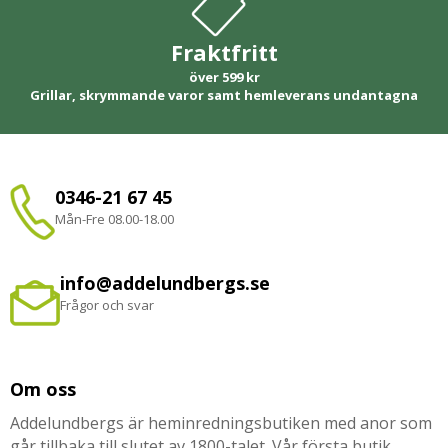
Fraktfritt
över 599 kr
Grillar, skrymmande varor samt hemleverans undantagna
0346-21 67 45
Mån-Fre 08.00-18.00
info@addelundbergs.se
Frågor och svar
Om oss
Addelundbergs är heminredningsbutiken med anor som
går tillbaka till slutet av 1800-talet. Vår första butik