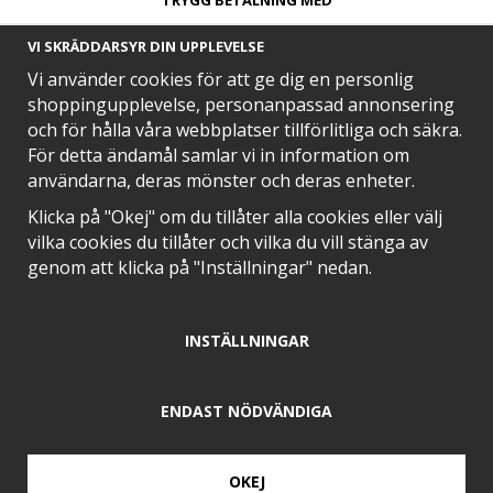
TRYGG BETALNING MED​
VI SKRÄDDARSYR DIN UPPLEVELSE
Vi använder cookies för att ge dig en personlig
shoppingupplevelse, personanpassad annonsering
och för hålla våra webbplatser tillförlitliga och säkra.
SNABB LEVERANS MED
För detta ändamål samlar vi in information om
användarna, deras mönster och deras enheter.
Klicka på "Okej" om du tillåter alla cookies eller välj
vilka cookies du tillåter och vilka du vill stänga av
EN DEL AV
genom att klicka på "Inställningar" nedan.
INSTÄLLNINGAR
POSITIVA OMDÖMEN PÅ
ENDAST NÖDVÄNDIGA
OKEJ