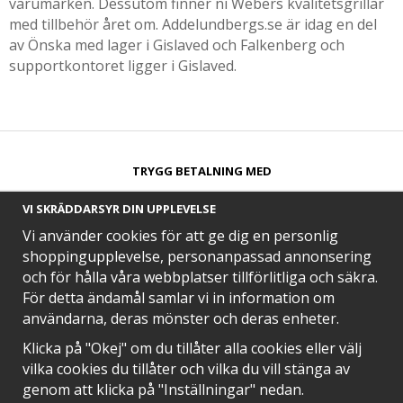
varumärken. Dessutom finner ni Webers kvalitetsgrillar
med tillbehör året om. Addelundbergs.se är idag en del
av Önska med lager i Gislaved och Falkenberg och
supportkontoret ligger i Gislaved.
TRYGG BETALNING MED​
VI SKRÄDDARSYR DIN UPPLEVELSE
Vi använder cookies för att ge dig en personlig
shoppingupplevelse, personanpassad annonsering
och för hålla våra webbplatser tillförlitliga och säkra.
SNABB LEVERANS MED
För detta ändamål samlar vi in information om
användarna, deras mönster och deras enheter.
Klicka på "Okej" om du tillåter alla cookies eller välj
vilka cookies du tillåter och vilka du vill stänga av
EN DEL AV
genom att klicka på "Inställningar" nedan.