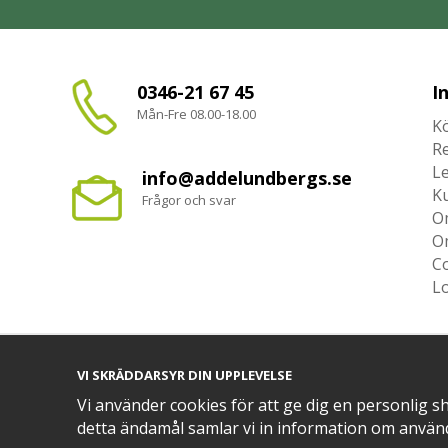
0346-21 67 45
I
Mån-Fre 08.00-18.00
Kö
R
L
info@addelundbergs.se
K
Frågor och svar
O
O
Co
L
VI SKRÄDDARSYR DIN UPPLEVELSE
TRYGG BETALNING MED​
Vi använder cookies för att ge dig en personlig s
detta ändamål samlar vi in information om använ