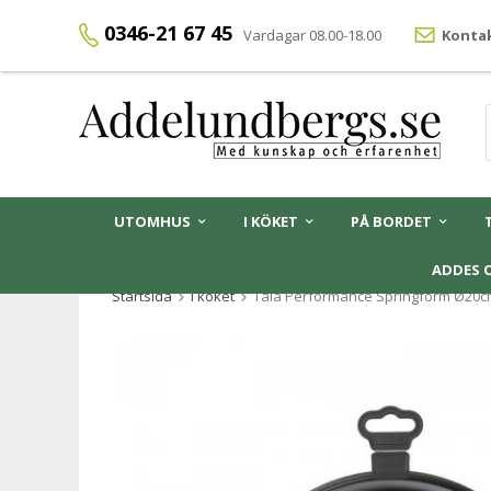
0346-21 67 45
Vardagar 08.00-18.00
Kontak
UTOMHUS
I KÖKET
PÅ BORDET
ADDES 
Startsida
I köket
Tala Performance Springform Ø20