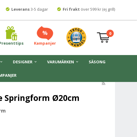
Leverans
3-5 dagar
Fri frakt
över 599 kr (ej grill)
0
Presenttips
Kampanjer
DESIGNER
VARUMÄRKEN
SÄSONG
MPANJER
e Springform Ø20cm
orm