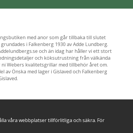
gsbutiken med anor som går tillbaka till slutet
ik grundades i Falkenberg 1930 av Adde Lundberg.
delundbergs.se och än idag har håller vi ett stort
nredningsdetaljer och köksutrustning från välkända
i Webers kvalitetsgrillar med tillbehör året om.
el av Önska med lager i Gislaved och Falkenberg
Gislaved.
POSITIVA OMDÖMEN PÅ
 våra webbplatser tillförlitliga och säkra. För