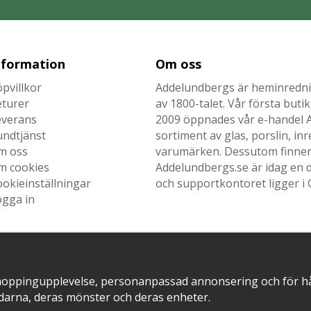
nformation
Om oss
pvillkor
Addelundbergs är heminrednin
eturer
av 1800-talet. Vår första but
everans
2009 öppnades vår e-handel Ad
undtjänst
sortiment av glas, porslin, i
m oss
varumärken. Dessutom finner n
m cookies
Addelundbergs.se är idag en d
okieinställningar
och supportkontoret ligger i 
ogga in
SNABB LEVERANS MED
EN DEL AV
hoppingupplevelse, personanpassad annonsering och för hålla
darna, deras mönster och deras enheter.