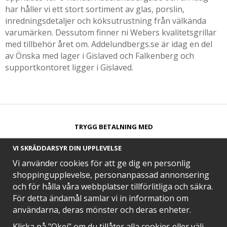
har håller vi ett stort sortiment av glas, porslin,
inredningsdetaljer och köksutrustning från välkända
varumärken. Dessutom finner ni Webers kvalitetsgrillar
med tillbehör året om. Addelundbergs.se är idag en del
av Önska med lager i Gislaved och Falkenberg och
supportkontoret ligger i Gislaved.
TRYGG BETALNING MED​
VI SKRÄDDARSYR DIN UPPLEVELSE
Vi använder cookies för att ge dig en personlig
shoppingupplevelse, personanpassad annonsering
och för hålla våra webbplatser tillförlitliga och säkra.
SNABB LEVERANS MED
För detta ändamål samlar vi in information om
användarna, deras mönster och deras enheter.
Klicka på "Okej" om du tillåter alla cookies eller välj