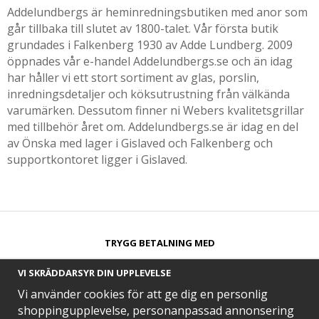
Addelundbergs är heminredningsbutiken med anor som
går tillbaka till slutet av 1800-talet. Vår första butik
grundades i Falkenberg 1930 av Adde Lundberg. 2009
öppnades vår e-handel Addelundbergs.se och än idag
har håller vi ett stort sortiment av glas, porslin,
inredningsdetaljer och köksutrustning från välkända
varumärken. Dessutom finner ni Webers kvalitetsgrillar
med tillbehör året om. Addelundbergs.se är idag en del
av Önska med lager i Gislaved och Falkenberg och
supportkontoret ligger i Gislaved.
TRYGG BETALNING MED​
VI SKRÄDDARSYR DIN UPPLEVELSE
Vi använder cookies för att ge dig en personlig
shoppingupplevelse, personanpassad annonsering