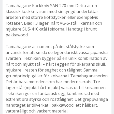
Tamahagane Kockkniv SAN 270 mm Detta är en
klassisk kockkniv som med sin tyngd underlättar
arbeten med större köttstycken eller exempelvis
rotsaker. Blad i 3 lager, hårt VG-5-stål i kärnan och
mjukare SUS-410-stål i sidorna. Handtag i brunt
pakkawood.
Tamahagane är namnet på det stålstycke som
används för att smida de legendariskt vassa japanska
svärden. Tekniken bygger på en unik kombination av
hårt och mjukt stål – hårt i eggen för skärpans skull,
mjukare i resten för seghet och tålighet. Samma
grundprincip gäller för knivarna i Tamahaganeserien.
Det är bara metoden som har moderniserats. Tre
lager stål (mjukt-hårt-mjukt) valsas ut till knivämnen.
Tekniken ger en fantastisk egg kombinerad med
extremt bra styrka och rosttålighet. Det greppvänliga
handtaget är tillverkat i pakkawood, ett hållbart,
vattentåligt och vackert material.