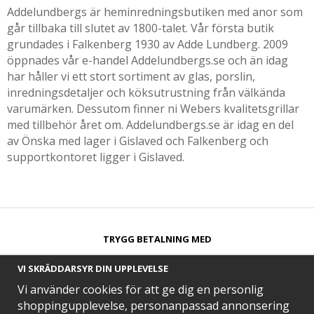
Addelundbergs är heminredningsbutiken med anor som
går tillbaka till slutet av 1800-talet. Vår första butik
grundades i Falkenberg 1930 av Adde Lundberg. 2009
öppnades vår e-handel Addelundbergs.se och än idag
har håller vi ett stort sortiment av glas, porslin,
inredningsdetaljer och köksutrustning från välkända
varumärken. Dessutom finner ni Webers kvalitetsgrillar
med tillbehör året om. Addelundbergs.se är idag en del
av Önska med lager i Gislaved och Falkenberg och
supportkontoret ligger i Gislaved.
TRYGG BETALNING MED​
VI SKRÄDDARSYR DIN UPPLEVELSE
Vi använder cookies för att ge dig en personlig
shoppingupplevelse, personanpassad annonsering