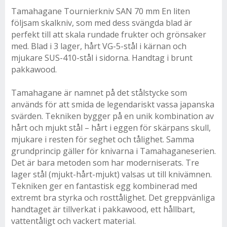
Tamahagane Tournierkniv SAN 70 mm En liten
följsam skalkniv, som med dess svängda blad är
perfekt till att skala rundade frukter och grönsaker
med. Blad i 3 lager, hårt VG-5-stål i kärnan och
mjukare SUS-410-stål i sidorna. Handtag i brunt
pakkawood.
Tamahagane är namnet på det stålstycke som
används för att smida de legendariskt vassa japanska
svärden. Tekniken bygger på en unik kombination av
hårt och mjukt stål – hårt i eggen för skärpans skull,
mjukare i resten för seghet och tålighet. Samma
grundprincip gäller för knivarna i Tamahaganeserien.
Det är bara metoden som har moderniserats. Tre
lager stål (mjukt-hårt-mjukt) valsas ut till knivämnen.
Tekniken ger en fantastisk egg kombinerad med
extremt bra styrka och rosttålighet. Det greppvänliga
handtaget är tillverkat i pakkawood, ett hållbart,
vattentåligt och vackert material.