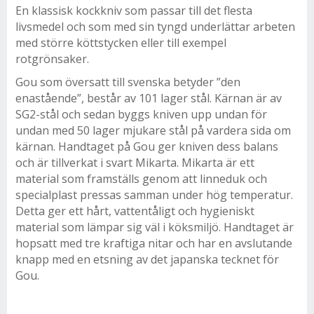
En klassisk kockkniv som passar till det flesta
livsmedel och som med sin tyngd underlättar arbeten
med större köttstycken eller till exempel
rotgrönsaker.
Gou som översatt till svenska betyder ”den
enastående”, består av 101 lager stål. Kärnan är av
SG2-stål och sedan byggs kniven upp undan för
undan med 50 lager mjukare stål på vardera sida om
kärnan. Handtaget på Gou ger kniven dess balans
och är tillverkat i svart Mikarta. Mikarta är ett
material som framställs genom att linneduk och
specialplast pressas samman under hög temperatur.
Detta ger ett hårt, vattentåligt och hygieniskt
material som lämpar sig väl i köksmiljö. Handtaget är
hopsatt med tre kraftiga nitar och har en avslutande
knapp med en etsning av det japanska tecknet för
Gou.